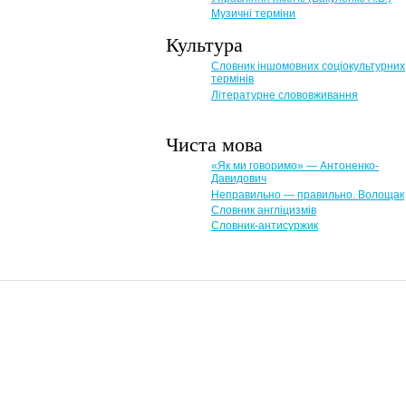
Музичні терміни
Культура
Словник іншомовних соціокультурних
термінів
Літературне слововживання
Чиста мова
«Як ми говоримо» — Антоненко-
Давидович
Неправильно — правильно. Волощак
Словник англіцизмів
Словник-антисуржик