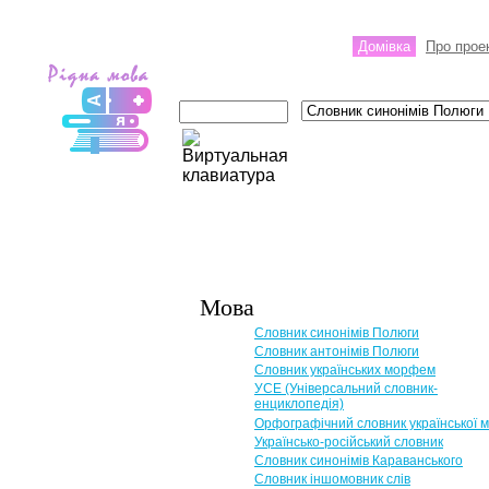
Домівка
Про прое
Мова
Словник синонімів Полюги
Словник антонімів Полюги
Словник українських морфем
УСЕ (Універсальний словник-
енциклопедія)
Орфографічний словник української 
Українсько-російський словник
Словник синонімів Караванського
Словник іншомовник слів