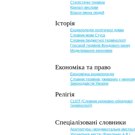
Стилістичні терміни
Крилаті вислови
Власні імена людей
Історія
Енциклопедія політичної думки
Словник мови Стуса
Словник бюджетної термінології
Глосарій термінів Фондового ринку
Моделювання економіки
Економіка та право
Eкономічна енциклопедія
Словник термінів, уживаних у чинном
Законодавстві України
Релігія
СЦОТ (Словник церковно-обрядової
термінології)
Спеціалізовані словники
Архітектура і монументальне мистец
Управління якістю (Вакуленко А.В.)