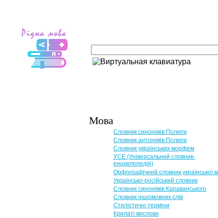
Мова
Словник синонімів Полюги
Словник антонімів Полюги
Словник українських морфем
УСЕ (Універсальний словник-
енциклопедія)
Орфографічний словник української 
Українсько-російський словник
Словник синонімів Караванського
Словник іншомовник слів
Стилістичні терміни
Крилаті вислови