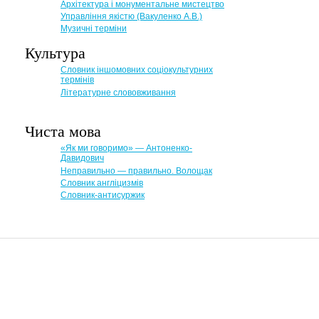
Архітектура і монументальне мистецтво
Управління якістю (Вакуленко А.В.)
Музичні терміни
Культура
Словник іншомовних соціокультурних
термінів
Літературне слововживання
Чиста мова
«Як ми говоримо» — Антоненко-
Давидович
Неправильно — правильно. Волощак
Словник англіцизмів
Словник-антисуржик