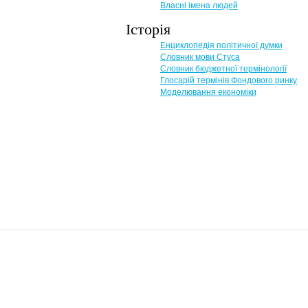
Власні імена людей
Історія
Енциклопедія політичної думки
Словник мови Стуса
Словник бюджетної термінології
Глосарій термінів Фондового ринку
Моделювання економіки