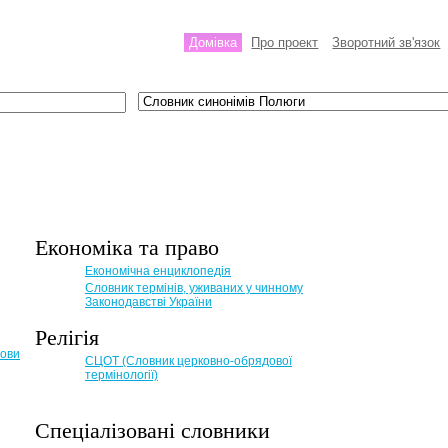
Домівка
Про проект
Зворотний зв'язок
Економіка та право
Eкономічна енциклопедія
Словник термінів, уживаних у чинному
Законодавстві України
Релігія
мови
СЦОТ (Словник церковно-обрядової
термінології)
Спеціалізовані словники