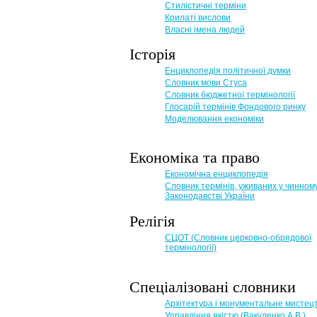
Стилістичні терміни
Крилаті вислови
Власні імена людей
Історія
Енциклопедія політичної думки
Словник мови Стуса
Словник бюджетної термінології
Глосарій термінів Фондового ринку
Моделювання економіки
Економіка та право
Eкономічна енциклопедія
Словник термінів, уживаних у чинном
Законодавстві України
Релігія
СЦОТ (Словник церковно-обрядової
термінології)
Спеціалізовані словники
Архітектура і монументальне мистец
Управління якістю (Вакуленко А.В.)