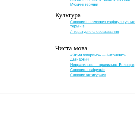
Музичні терміни
Культура
Словник іншомовних соціокультурних
термінів
Літературне слововживання
Чиста мова
«Як ми говоримо» — Антоненко-
Давидович
Неправильно — правильно. Волощак
Словник англіцизмів
Словник-антисуржик