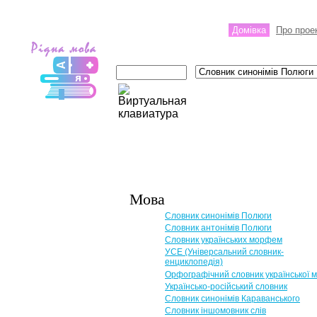
Домівка
Про прое
Мова
Словник синонімів Полюги
Словник антонімів Полюги
Словник українських морфем
УСЕ (Універсальний словник-
енциклопедія)
Орфографічний словник української 
Українсько-російський словник
Словник синонімів Караванського
Словник іншомовник слів