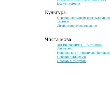
Музичні терміни
Культура
Словник іншомовних соціокультурних
термінів
Літературне слововживання
Чиста мова
«Як ми говоримо» — Антоненко-
Давидович
Неправильно — правильно. Волощак
Словник англіцизмів
Словник-антисуржик