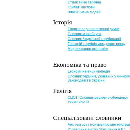
Стилістичні терміни
Крилаті вислови
Власні імена людей
Історія
Енциклопедія політичної думки
Словник мови Стуса
Словник бюджетної термінології
Глосарій термінів Фондового ринку
Моделювання економіки
Економіка та право
Eкономічна енциклопедія
Словник термінів, уживаних у чинном
Законодавстві України
Релігія
СЦОТ (Словник церковно-обрядової
термінології)
Спеціалізовані словники
Архітектура і монументальне мистец
Управління якістю (Вакуленко А.В.)