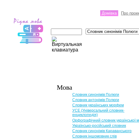
Домівка
Про прое
Мова
Словник синонімів Полюги
Словник антонімів Полюги
Словник українських морфем
УСЕ (Універсальний словник-
енциклопедія)
Орфографічний словник української 
Українсько-російський словник
Словник синонімів Караванського
Словник іншомовник слів