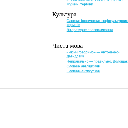
Музичні терміни
Культура
Словник іншомовних соціокультурних
термінів
Літературне слововживання
Чиста мова
«Як ми говоримо» — Антоненко-
Давидович
Неправильно — правильно. Волощак
Словник англіцизмів
Словник-антисуржик