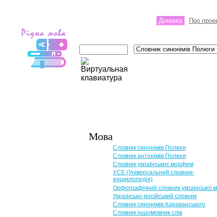
Домівка
Про прое
Мова
Словник синонімів Полюги
Словник антонімів Полюги
Словник українських морфем
УСЕ (Універсальний словник-
енциклопедія)
Орфографічний словник української 
Українсько-російський словник
Словник синонімів Караванського
Словник іншомовник слів