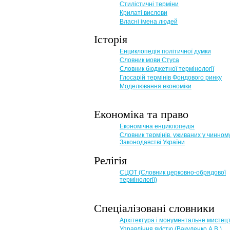
Стилістичні терміни
Крилаті вислови
Власні імена людей
Історія
Енциклопедія політичної думки
Словник мови Стуса
Словник бюджетної термінології
Глосарій термінів Фондового ринку
Моделювання економіки
Економіка та право
Eкономічна енциклопедія
Словник термінів, уживаних у чинном
Законодавстві України
Релігія
СЦОТ (Словник церковно-обрядової
термінології)
Спеціалізовані словники
Архітектура і монументальне мистец
Управління якістю (Вакуленко А.В.)