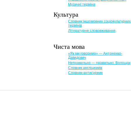
Музичні терміни
Культура
Словник іншомовних соціокультурних
термінів
Літературне слововживання
Чиста мова
«Як ми говоримо» — Антоненко-
Давидович
Неправильно — правильно. Волощак
Словник англіцизмів
Словник-антисуржик