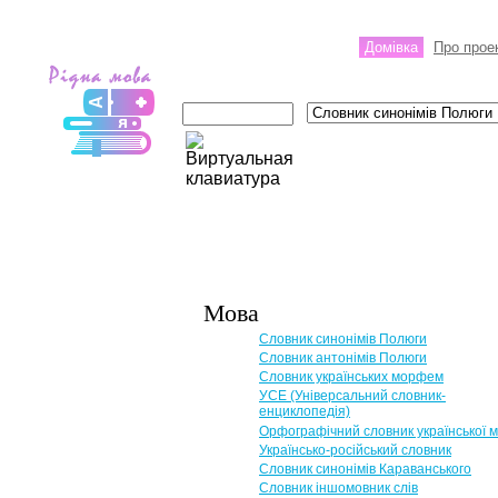
Домівка
Про прое
Мова
Словник синонімів Полюги
Словник антонімів Полюги
Словник українських морфем
УСЕ (Універсальний словник-
енциклопедія)
Орфографічний словник української 
Українсько-російський словник
Словник синонімів Караванського
Словник іншомовник слів