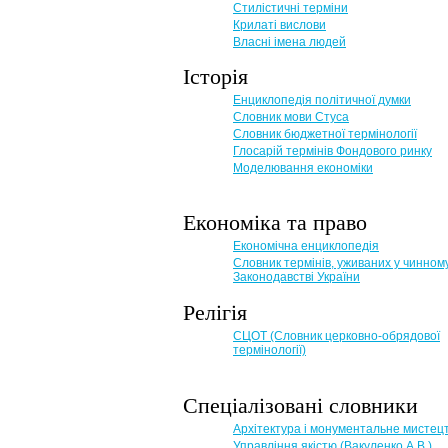
Стилістичні терміни
Крилаті вислови
Власні імена людей
Історія
Енциклопедія політичної думки
Словник мови Стуса
Словник бюджетної термінології
Глосарій термінів Фондового ринку
Моделювання економіки
Економіка та право
Eкономічна енциклопедія
Словник термінів, уживаних у чинном
Законодавстві України
Релігія
СЦОТ (Словник церковно-обрядової
термінології)
Спеціалізовані словники
Архітектура і монументальне мистец
Управління якістю (Вакуленко А.В.)