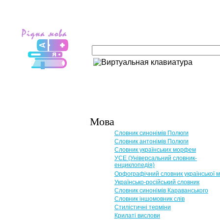
Мова
Словник синонімів Полюги
Словник антонімів Полюги
Словник українських морфем
УСЕ (Універсальний словник-
енциклопедія)
Орфографічний словник української 
Українсько-російський словник
Словник синонімів Караванського
Словник іншомовник слів
Стилістичні терміни
Крилаті вислови