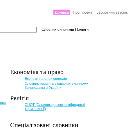
Домівка
Про проект
Зворотний зв'язок
Економіка та право
Eкономічна енциклопедія
Словник термінів, уживаних у чинному
Законодавстві України
Релігія
мови
СЦОТ (Словник церковно-обрядової
термінології)
Спеціалізовані словники