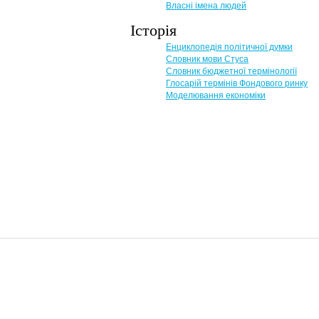
Власні імена людей
Історія
Енциклопедія політичної думки
Словник мови Стуса
Словник бюджетної термінології
Глосарій термінів Фондового ринку
Моделювання економіки