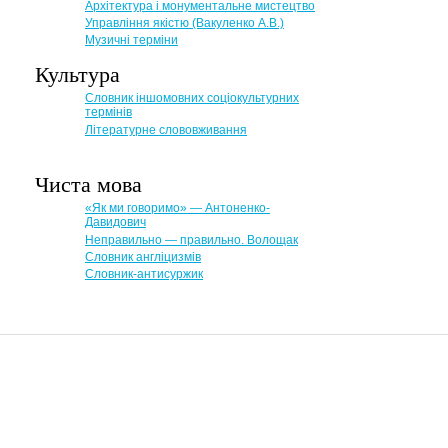
Архітектура і монументальне мистецтво
Управління якістю (Вакуленко А.В.)
Музичні терміни
Культура
Словник іншомовних соціокультурних
термінів
Літературне слововживання
Чиста мова
«Як ми говоримо» — Антоненко-
Давидович
Неправильно — правильно. Волощак
Словник англіцизмів
Словник-антисуржик