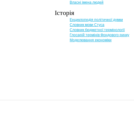
Власні імена людей
Історія
Енциклопедія політичної думки
Словник мови Стуса
Словник бюджетної термінології
Глосарій термінів Фондового ринку
Моделювання економіки