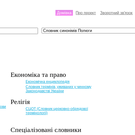
Домівка
Про проект
Зворотний зв'язок
Економіка та право
Eкономічна енциклопедія
Словник термінів, уживаних у чинному
Законодавстві України
Релігія
мови
СЦОТ (Словник церковно-обрядової
термінології)
Спеціалізовані словники