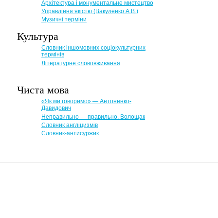
Архітектура і монументальне мистецтво
Управління якістю (Вакуленко А.В.)
Музичні терміни
Культура
Словник іншомовних соціокультурних
термінів
Літературне слововживання
Чиста мова
«Як ми говоримо» — Антоненко-
Давидович
Неправильно — правильно. Волощак
Словник англіцизмів
Словник-антисуржик