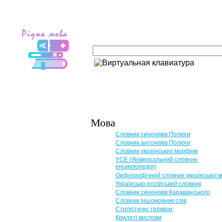
Мова
Словник синонімів Полюги
Словник антонімів Полюги
Словник українських морфем
УСЕ (Універсальний словник-
енциклопедія)
Орфографічний словник української 
Українсько-російський словник
Словник синонімів Караванського
Словник іншомовник слів
Стилістичні терміни
Крилаті вислови