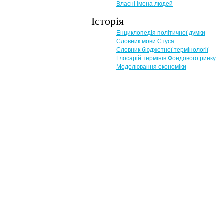
Власні імена людей
Історія
Енциклопедія політичної думки
Словник мови Стуса
Словник бюджетної термінології
Глосарій термінів Фондового ринку
Моделювання економіки