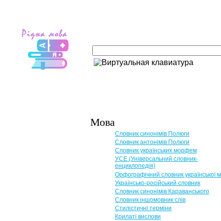
Мова
Словник синонімів Полюги
Словник антонімів Полюги
Словник українських морфем
УСЕ (Універсальний словник-
енциклопедія)
Орфографічний словник української 
Українсько-російський словник
Словник синонімів Караванського
Словник іншомовник слів
Стилістичні терміни
Крилаті вислови