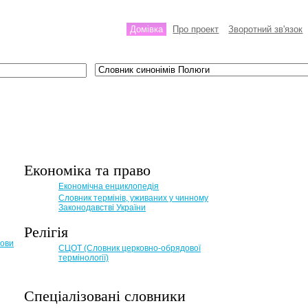
Домівка
Про проект
Зворотний зв'язок
Економіка та право
Eкономічна енциклопедія
Словник термінів, уживаних у чинному
Законодавстві України
Релігія
мови
СЦОТ (Словник церковно-обрядової
термінології)
Спеціалізовані словники