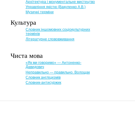
Архітектура і монументальне мистецтво
Управління якістю (Вакуленко А.В.)
Музичні терміни
Культура
Словник іншомовних соціокультурних
термінів
Літературне слововживання
Чиста мова
«Як ми говоримо» — Антоненко-
Давидович
Неправильно — правильно. Волощак
Словник англіцизмів
Словник-антисуржик