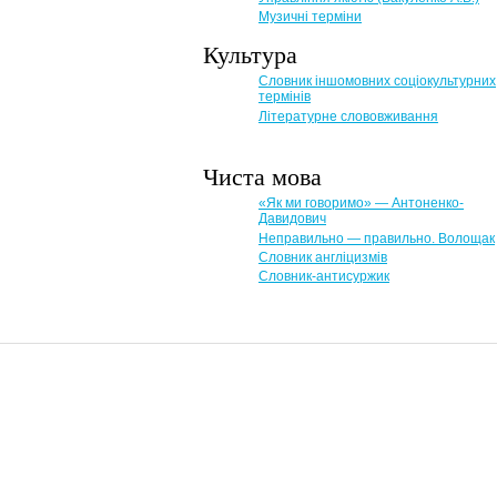
Музичні терміни
Культура
Словник іншомовних соціокультурних
термінів
Літературне слововживання
Чиста мова
«Як ми говоримо» — Антоненко-
Давидович
Неправильно — правильно. Волощак
Словник англіцизмів
Словник-антисуржик