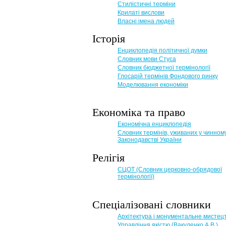
Стилістичні терміни
Крилаті вислови
Власні імена людей
Історія
Енциклопедія політичної думки
Словник мови Стуса
Словник бюджетної термінології
Глосарій термінів Фондового ринку
Моделювання економіки
Економіка та право
Eкономічна енциклопедія
Словник термінів, уживаних у чинном
Законодавстві України
Релігія
СЦОТ (Словник церковно-обрядової
термінології)
Спеціалізовані словники
Архітектура і монументальне мистец
Управління якістю (Вакуленко А.В.)