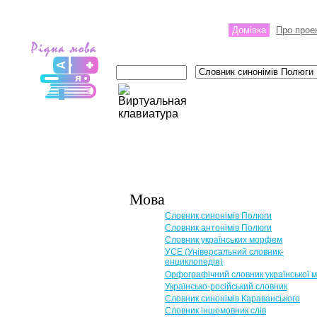
Домівка
Про прое
Мова
Словник синонімів Полюги
Словник антонімів Полюги
Словник українських морфем
УСЕ (Універсальний словник-
енциклопедія)
Орфографічний словник української 
Українсько-російський словник
Словник синонімів Караванського
Словник іншомовник слів