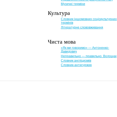
Музичні терміни
Культура
Словник іншомовних соціокультурних
термінів
Літературне слововживання
Чиста мова
«Як ми говоримо» — Антоненко-
Давидович
Неправильно — правильно. Волощак
Словник англіцизмів
Словник-антисуржик