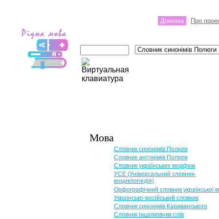
Домівка
Про прое
Мова
Словник синонімів Полюги
Словник антонімів Полюги
Словник українських морфем
УСЕ (Універсальний словник-
енциклопедія)
Орфографічний словник української 
Українсько-російський словник
Словник синонімів Караванського
Словник іншомовник слів