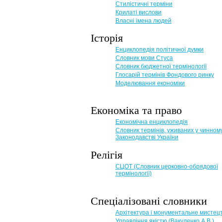
Стилістичні терміни
Крилаті вислови
Власні імена людей
Історія
Енциклопедія політичної думки
Словник мови Стуса
Словник бюджетної термінології
Глосарій термінів Фондового ринку
Моделювання економіки
Економіка та право
Eкономічна енциклопедія
Словник термінів, уживаних у чинном
Законодавстві України
Релігія
СЦОТ (Словник церковно-обрядової
термінології)
Спеціалізовані словники
Архітектура і монументальне мистец
Управління якістю (Вакуленко А.В.)