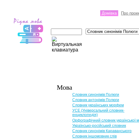
Домівка
Про прое
Мова
Словник синонімів Полюги
Словник антонімів Полюги
Словник українських морфем
УСЕ (Універсальний словник-
енциклопедія)
Орфографічний словник української 
Українсько-російський словник
Словник синонімів Караванського
Словник іншомовник слів