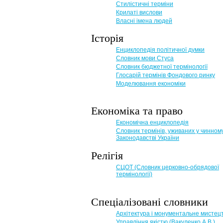
Стилістичні терміни
Крилаті вислови
Власні імена людей
Історія
Енциклопедія політичної думки
Словник мови Стуса
Словник бюджетної термінології
Глосарій термінів Фондового ринку
Моделювання економіки
Економіка та право
Eкономічна енциклопедія
Словник термінів, уживаних у чинном
Законодавстві України
Релігія
СЦОТ (Словник церковно-обрядової
термінології)
Спеціалізовані словники
Архітектура і монументальне мистец
Управління якістю (Вакуленко А.В.)