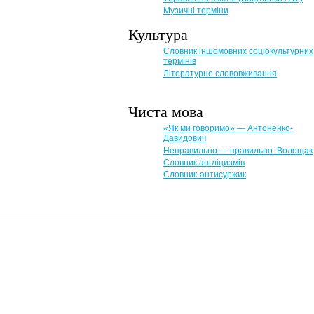
Музичні терміни
Культура
Словник іншомовних соціокультурних
термінів
Літературне слововживання
Чиста мова
«Як ми говоримо» — Антоненко-
Давидович
Неправильно — правильно. Волощак
Словник англіцизмів
Словник-антисуржик