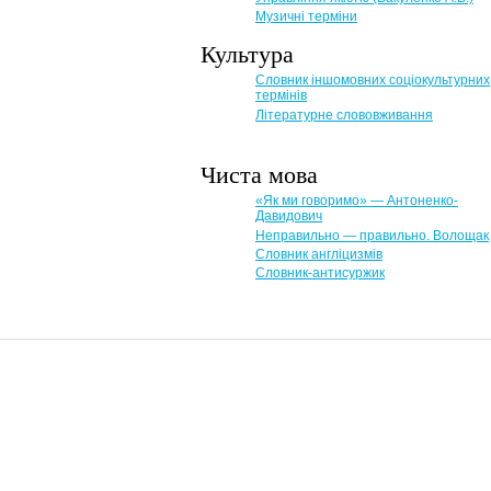
Музичні терміни
Культура
Словник іншомовних соціокультурних
термінів
Літературне слововживання
Чиста мова
«Як ми говоримо» — Антоненко-
Давидович
Неправильно — правильно. Волощак
Словник англіцизмів
Словник-антисуржик