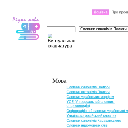
Домівка
Про прое
Мова
Словник синонімів Полюги
Словник антонімів Полюги
Словник українських морфем
УСЕ (Універсальний словник-
енциклопедія)
Орфографічний словник української 
Українсько-російський словник
Словник синонімів Караванського
Словник іншомовник слів