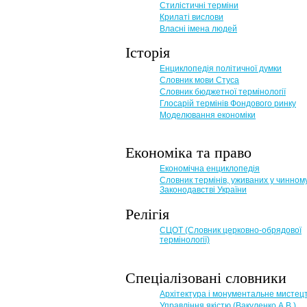
Стилістичні терміни
Крилаті вислови
Власні імена людей
Історія
Енциклопедія політичної думки
Словник мови Стуса
Словник бюджетної термінології
Глосарій термінів Фондового ринку
Моделювання економіки
Економіка та право
Eкономічна енциклопедія
Словник термінів, уживаних у чинном
Законодавстві України
Релігія
СЦОТ (Словник церковно-обрядової
термінології)
Спеціалізовані словники
Архітектура і монументальне мистец
Управління якістю (Вакуленко А.В.)