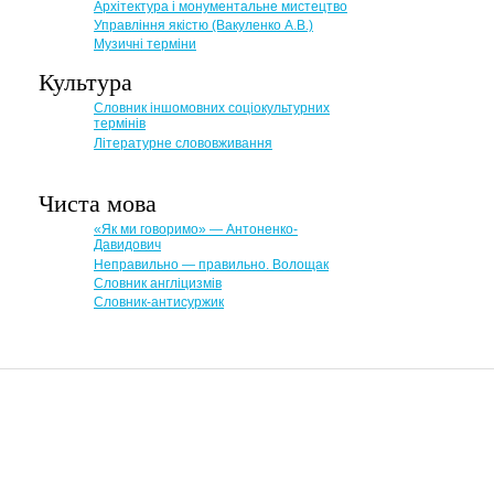
Архітектура і монументальне мистецтво
Управління якістю (Вакуленко А.В.)
Музичні терміни
Культура
Словник іншомовних соціокультурних
термінів
Літературне слововживання
Чиста мова
«Як ми говоримо» — Антоненко-
Давидович
Неправильно — правильно. Волощак
Словник англіцизмів
Словник-антисуржик