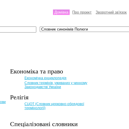
Домівка
Про проект
Зворотний зв'язок
Економіка та право
Eкономічна енциклопедія
Словник термінів, уживаних у чинному
Законодавстві України
Релігія
мови
СЦОТ (Словник церковно-обрядової
термінології)
Спеціалізовані словники