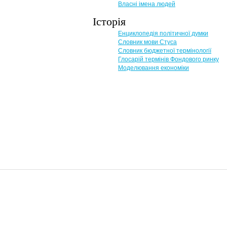
Власні імена людей
Історія
Енциклопедія політичної думки
Словник мови Стуса
Словник бюджетної термінології
Глосарій термінів Фондового ринку
Моделювання економіки