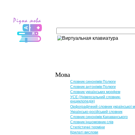
Мова
Словник синонімів Полюги
Словник антонімів Полюги
Словник українських морфем
УСЕ (Універсальний словник-
енциклопедія)
Орфографічний словник української 
Українсько-російський словник
Словник синонімів Караванського
Словник іншомовник слів
Стилістичні терміни
Крилаті вислови