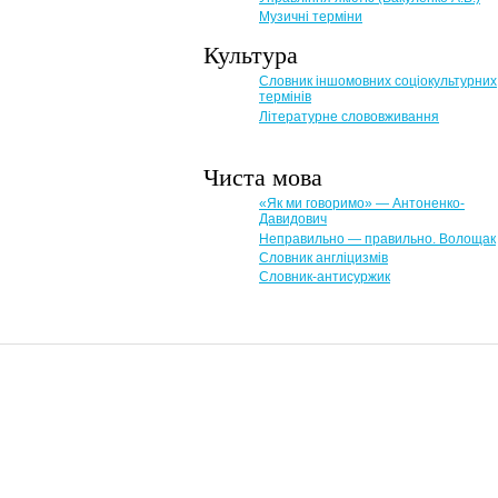
Музичні терміни
Культура
Словник іншомовних соціокультурних
термінів
Літературне слововживання
Чиста мова
«Як ми говоримо» — Антоненко-
Давидович
Неправильно — правильно. Волощак
Словник англіцизмів
Словник-антисуржик