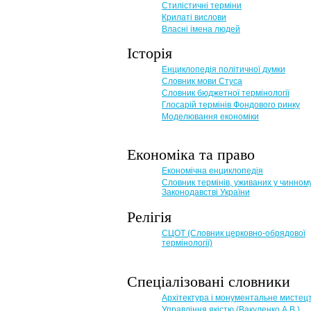
Стилістичні терміни
Крилаті вислови
Власні імена людей
Історія
Енциклопедія політичної думки
Словник мови Стуса
Словник бюджетної термінології
Глосарій термінів Фондового ринку
Моделювання економіки
Економіка та право
Eкономічна енциклопедія
Словник термінів, уживаних у чинном
Законодавстві України
Релігія
СЦОТ (Словник церковно-обрядової
термінології)
Спеціалізовані словники
Архітектура і монументальне мистец
Управління якістю (Вакуленко А.В.)