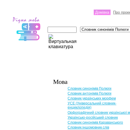
Домівка
Про прое
Мова
Словник синонімів Полюги
Словник антонімів Полюги
Словник українських морфем
УСЕ (Універсальний словник-
енциклопедія)
Орфографічний словник української 
Українсько-російський словник
Словник синонімів Караванського
Словник іншомовник слів