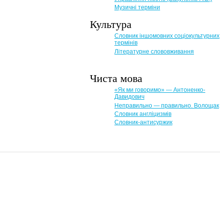
Музичні терміни
Культура
Словник іншомовних соціокультурних
термінів
Літературне слововживання
Чиста мова
«Як ми говоримо» — Антоненко-
Давидович
Неправильно — правильно. Волощак
Словник англіцизмів
Словник-антисуржик