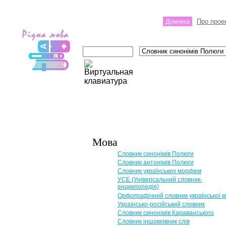
Домівка
Про прое
Мова
Словник синонімів Полюги
Словник антонімів Полюги
Словник українських морфем
УСЕ (Універсальний словник-
енциклопедія)
Орфографічний словник української 
Українсько-російський словник
Словник синонімів Караванського
Словник іншомовник слів