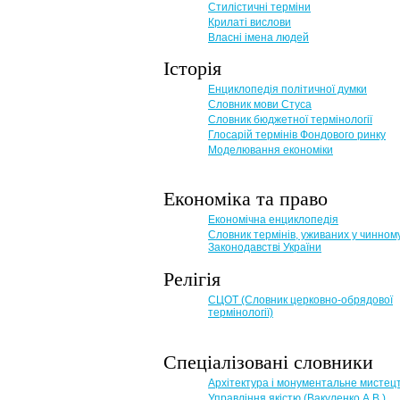
Стилістичні терміни
Крилаті вислови
Власні імена людей
Історія
Енциклопедія політичної думки
Словник мови Стуса
Словник бюджетної термінології
Глосарій термінів Фондового ринку
Моделювання економіки
Економіка та право
Eкономічна енциклопедія
Словник термінів, уживаних у чинном
Законодавстві України
Релігія
СЦОТ (Словник церковно-обрядової
термінології)
Спеціалізовані словники
Архітектура і монументальне мистец
Управління якістю (Вакуленко А.В.)