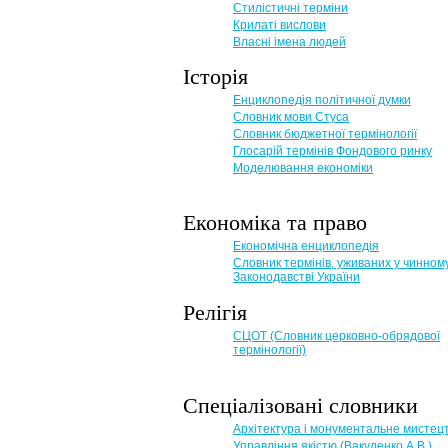
Стилістичні терміни
Крилаті вислови
Власні імена людей
Історія
Енциклопедія політичної думки
Словник мови Стуса
Словник бюджетної термінології
Глосарій термінів Фондового ринку
Моделювання економіки
Економіка та право
Eкономічна енциклопедія
Словник термінів, уживаних у чинном
Законодавстві України
Релігія
СЦОТ (Словник церковно-обрядової
термінології)
Спеціалізовані словники
Архітектура і монументальне мистец
Управління якістю (Вакуленко А.В.)