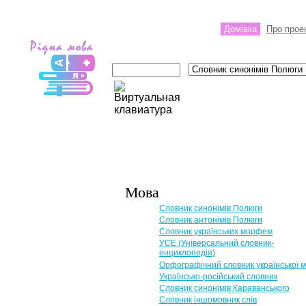
Домівка
Про прое
Мова
Словник синонімів Полюги
Словник антонімів Полюги
Словник українських морфем
УСЕ (Універсальний словник-
енциклопедія)
Орфографічний словник української 
Українсько-російський словник
Словник синонімів Караванського
Словник іншомовник слів