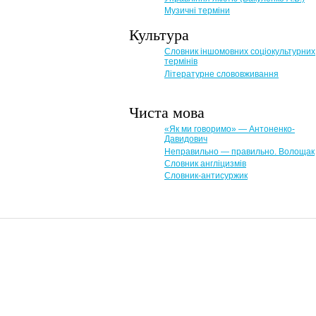
Музичні терміни
Культура
Словник іншомовних соціокультурних
термінів
Літературне слововживання
Чиста мова
«Як ми говоримо» — Антоненко-
Давидович
Неправильно — правильно. Волощак
Словник англіцизмів
Словник-антисуржик