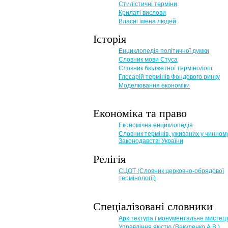
Стилістичні терміни
Крилаті вислови
Власні імена людей
Історія
Енциклопедія політичної думки
Словник мови Стуса
Словник бюджетної термінології
Глосарій термінів Фондового ринку
Моделювання економіки
Економіка та право
Eкономічна енциклопедія
Словник термінів, уживаних у чинном
Законодавстві України
Релігія
СЦОТ (Словник церковно-обрядової
термінології)
Спеціалізовані словники
Архітектура і монументальне мистец
Управління якістю (Вакуленко А.В.)