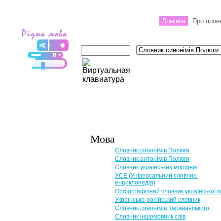
Домівка
Про прое
Мова
Словник синонімів Полюги
Словник антонімів Полюги
Словник українських морфем
УСЕ (Універсальний словник-
енциклопедія)
Орфографічний словник української 
Українсько-російський словник
Словник синонімів Караванського
Словник іншомовник слів