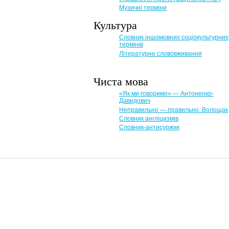
Музичні терміни
Культура
Словник іншомовних соціокультурних
термінів
Літературне слововживання
Чиста мова
«Як ми говоримо» — Антоненко-
Давидович
Неправильно — правильно. Волощак
Словник англіцизмів
Словник-антисуржик