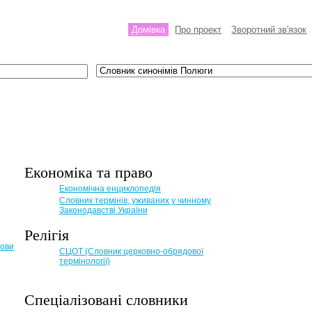
Домівка
Про проект
Зворотний зв'язок
Економіка та право
Eкономічна енциклопедія
Словник термінів, уживаних у чинному
Законодавстві України
Релігія
мови
СЦОТ (Словник церковно-обрядової
термінології)
Спеціалізовані словники