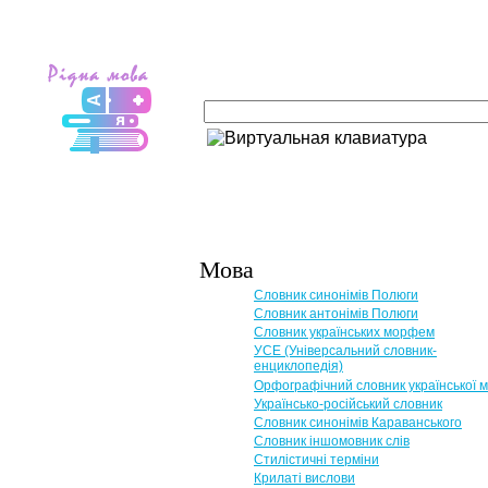
Мова
Словник синонімів Полюги
Словник антонімів Полюги
Словник українських морфем
УСЕ (Універсальний словник-
енциклопедія)
Орфографічний словник української 
Українсько-російський словник
Словник синонімів Караванського
Словник іншомовник слів
Стилістичні терміни
Крилаті вислови