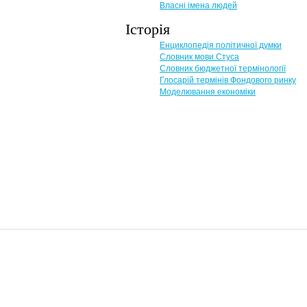
Власні імена людей
Історія
Енциклопедія політичної думки
Словник мови Стуса
Словник бюджетної термінології
Глосарій термінів Фондового ринку
Моделювання економіки