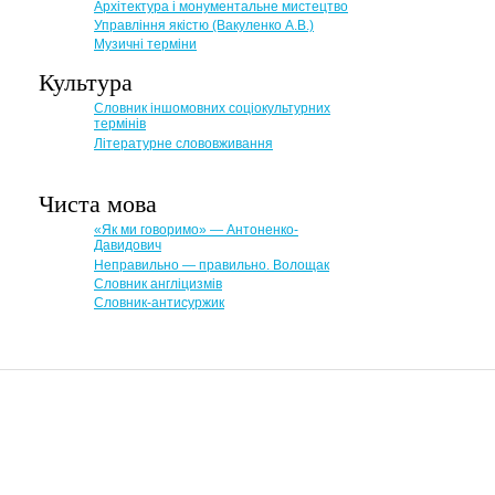
Архітектура і монументальне мистецтво
Управління якістю (Вакуленко А.В.)
Музичні терміни
Культура
Словник іншомовних соціокультурних
термінів
Літературне слововживання
Чиста мова
«Як ми говоримо» — Антоненко-
Давидович
Неправильно — правильно. Волощак
Словник англіцизмів
Словник-антисуржик