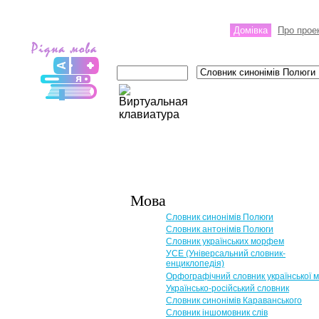
Домівка
Про прое
Мова
Словник синонімів Полюги
Словник антонімів Полюги
Словник українських морфем
УСЕ (Універсальний словник-
енциклопедія)
Орфографічний словник української 
Українсько-російський словник
Словник синонімів Караванського
Словник іншомовник слів