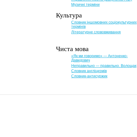
Музичні терміни
Культура
Словник іншомовних соціокультурних
термінів
Літературне слововживання
Чиста мова
«Як ми говоримо» — Антоненко-
Давидович
Неправильно — правильно. Волощак
Словник англіцизмів
Словник-антисуржик