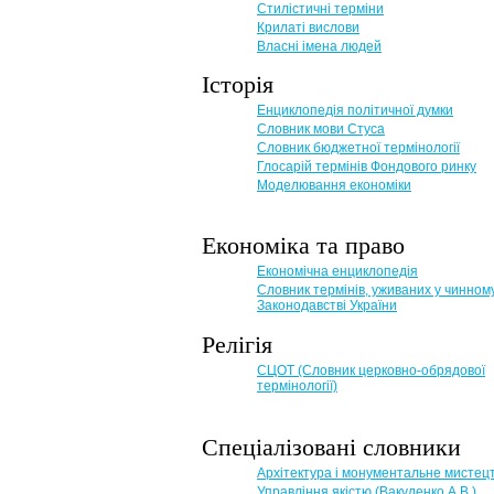
Стилістичні терміни
Крилаті вислови
Власні імена людей
Історія
Енциклопедія політичної думки
Словник мови Стуса
Словник бюджетної термінології
Глосарій термінів Фондового ринку
Моделювання економіки
Економіка та право
Eкономічна енциклопедія
Словник термінів, уживаних у чинном
Законодавстві України
Релігія
СЦОТ (Словник церковно-обрядової
термінології)
Спеціалізовані словники
Архітектура і монументальне мистец
Управління якістю (Вакуленко А.В.)