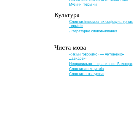
Музичні терміни
Культура
Словник іншомовних соціокультурних
термінів
Літературне слововживання
Чиста мова
«Як ми говоримо» — Антоненко-
Давидович
Неправильно — правильно. Волощак
Словник англіцизмів
Словник-антисуржик