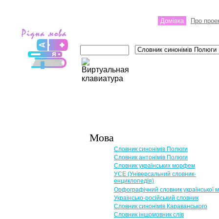
Домівка
Про прое
Мова
Словник синонімів Полюги
Словник антонімів Полюги
Словник українських морфем
УСЕ (Універсальний словник-
енциклопедія)
Орфографічний словник української 
Українсько-російський словник
Словник синонімів Караванського
Словник іншомовник слів