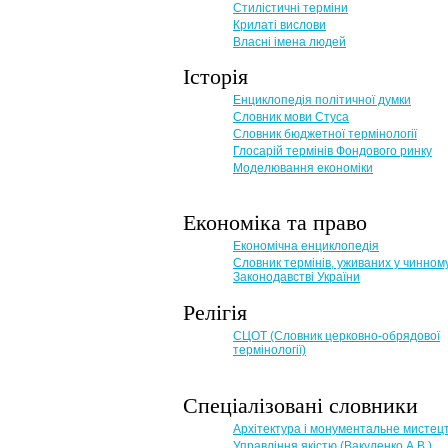
Стилістичні терміни
Крилаті вислови
Власні імена людей
Історія
Енциклопедія політичної думки
Словник мови Стуса
Словник бюджетної термінології
Глосарій термінів Фондового ринку
Моделювання економіки
Економіка та право
Eкономічна енциклопедія
Словник термінів, уживаних у чинном
Законодавстві України
Релігія
СЦОТ (Словник церковно-обрядової
термінології)
Спеціалізовані словники
Архітектура і монументальне мистец
Управління якістю (Вакуленко А.В.)