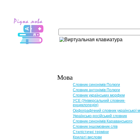
Мова
Словник синонімів Полюги
Словник антонімів Полюги
Словник українських морфем
УСЕ (Універсальний словник-
енциклопедія)
Орфографічний словник української 
Українсько-російський словник
Словник синонімів Караванського
Словник іншомовник слів
Стилістичні терміни
Крилаті вислови