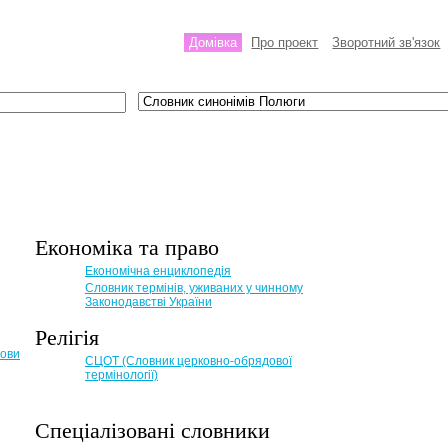
Домівка
Про проект
Зворотний зв'язок
Економіка та право
Eкономічна енциклопедія
Словник термінів, уживаних у чинному
Законодавстві України
Релігія
мови
СЦОТ (Словник церковно-обрядової
термінології)
Спеціалізовані словники