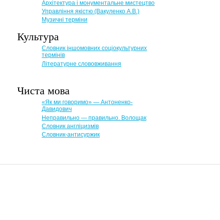
Архітектура і монументальне мистецтво
Управління якістю (Вакуленко А.В.)
Музичні терміни
Культура
Словник іншомовних соціокультурних
термінів
Літературне слововживання
Чиста мова
«Як ми говоримо» — Антоненко-
Давидович
Неправильно — правильно. Волощак
Словник англіцизмів
Словник-антисуржик