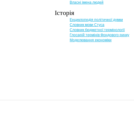
Власні імена людей
Історія
Енциклопедія політичної думки
Словник мови Стуса
Словник бюджетної термінології
Глосарій термінів Фондового ринку
Моделювання економіки