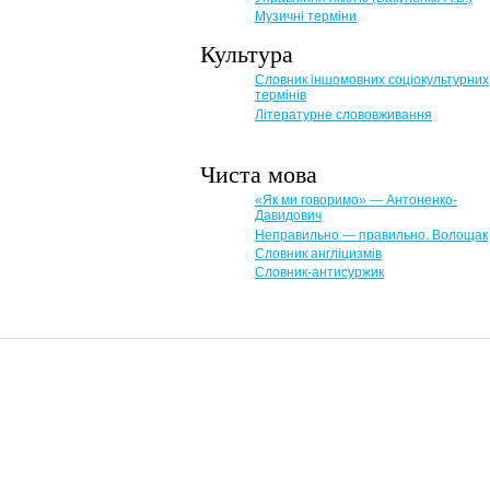
Музичні терміни
Культура
Словник іншомовних соціокультурних
термінів
Літературне слововживання
Чиста мова
«Як ми говоримо» — Антоненко-
Давидович
Неправильно — правильно. Волощак
Словник англіцизмів
Словник-антисуржик