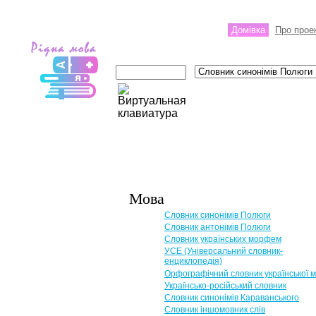
Домівка
Про прое
Мова
Словник синонімів Полюги
Словник антонімів Полюги
Словник українських морфем
УСЕ (Універсальний словник-
енциклопедія)
Орфографічний словник української 
Українсько-російський словник
Словник синонімів Караванського
Словник іншомовник слів