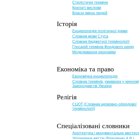
Стилістичні терміни
Крилаті вислови
Власні імена людей
Історія
Енциклопедія політичної думки
Словник мови Стуса
Словник бюджетної термінології
Глосарій термінів Фондового ринку
Моделювання економіки
Економіка та право
Eкономічна енциклопедія
Словник термінів, уживаних у чинном
Законодавстві України
Релігія
СЦОТ (Словник церковно-обрядової
термінології)
Спеціалізовані словники
Архітектура і монументальне мистец
Управління якістю (Вакуленко А.В.)