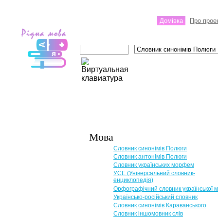
Домівка
Про прое
Мова
Словник синонімів Полюги
Словник антонімів Полюги
Словник українських морфем
УСЕ (Універсальний словник-
енциклопедія)
Орфографічний словник української 
Українсько-російський словник
Словник синонімів Караванського
Словник іншомовник слів