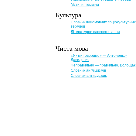
Музичні терміни
Культура
Словник іншомовних соціокультурних
термінів
Літературне слововживання
Чиста мова
«Як ми говоримо» — Антоненко-
Давидович
Неправильно — правильно. Волощак
Словник англіцизмів
Словник-антисуржик