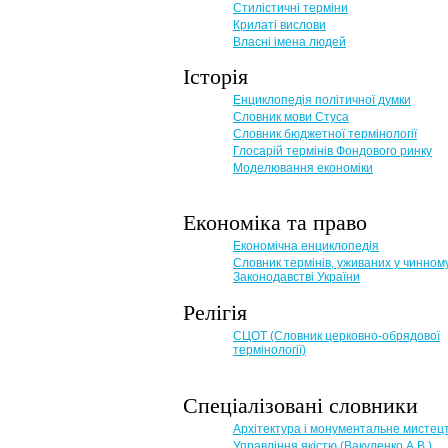
Стилістичні терміни
Крилаті вислови
Власні імена людей
Історія
Енциклопедія політичної думки
Словник мови Стуса
Словник бюджетної термінології
Глосарій термінів Фондового ринку
Моделювання економіки
Економіка та право
Eкономічна енциклопедія
Словник термінів, уживаних у чинном
Законодавстві України
Релігія
СЦОТ (Словник церковно-обрядової
термінології)
Спеціалізовані словники
Архітектура і монументальне мистец
Управління якістю (Вакуленко А.В.)