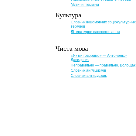
Музичні терміни
Культура
Словник іншомовних соціокультурних
термінів
Літературне слововживання
Чиста мова
«Як ми говоримо» — Антоненко-
Давидович
Неправильно — правильно. Волощак
Словник англіцизмів
Словник-антисуржик