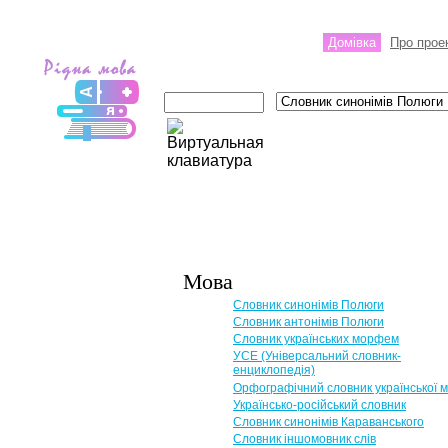
Домівка
Про прое
Мова
Словник синонімів Полюги
Словник антонімів Полюги
Словник українських морфем
УСЕ (Універсальний словник-
енциклопедія)
Орфографічний словник української 
Українсько-російський словник
Словник синонімів Караванського
Словник іншомовник слів