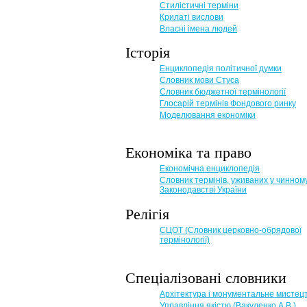
Стилістичні терміни
Крилаті вислови
Власні імена людей
Історія
Енциклопедія політичної думки
Словник мови Стуса
Словник бюджетної термінології
Глосарій термінів Фондового ринку
Моделювання економіки
Економіка та право
Eкономічна енциклопедія
Словник термінів, уживаних у чинном
Законодавстві України
Релігія
СЦОТ (Словник церковно-обрядової
термінології)
Спеціалізовані словники
Архітектура і монументальне мистец
Управління якістю (Вакуленко А.В.)