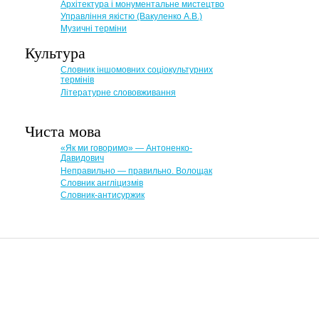
Архітектура і монументальне мистецтво
Управління якістю (Вакуленко А.В.)
Музичні терміни
Культура
Словник іншомовних соціокультурних
термінів
Літературне слововживання
Чиста мова
«Як ми говоримо» — Антоненко-
Давидович
Неправильно — правильно. Волощак
Словник англіцизмів
Словник-антисуржик