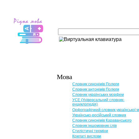
Мова
Словник синонімів Полюги
Словник антонімів Полюги
Словник українських морфем
УСЕ (Універсальний словник-
енциклопедія)
Орфографічний словник української 
Українсько-російський словник
Словник синонімів Караванського
Словник іншомовник слів
Стилістичні терміни
Крилаті вислови