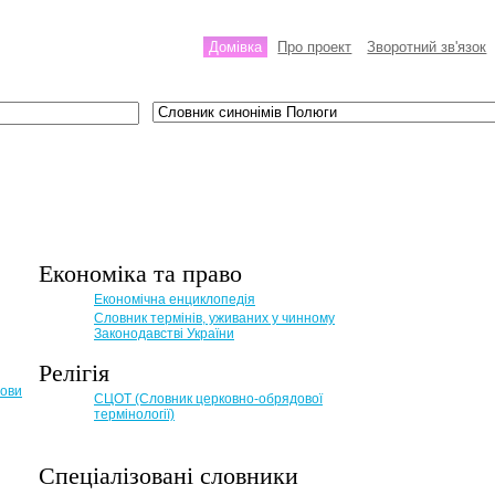
Домівка
Про проект
Зворотний зв'язок
Економіка та право
Eкономічна енциклопедія
Словник термінів, уживаних у чинному
Законодавстві України
Релігія
мови
СЦОТ (Словник церковно-обрядової
термінології)
Спеціалізовані словники