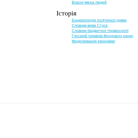
Власні імена людей
Історія
Енциклопедія політичної думки
Словник мови Стуса
Словник бюджетної термінології
Глосарій термінів Фондового ринку
Моделювання економіки