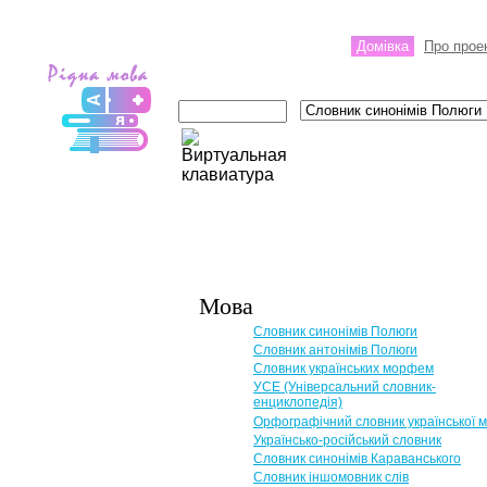
Домівка
Про прое
Мова
Словник синонімів Полюги
Словник антонімів Полюги
Словник українських морфем
УСЕ (Універсальний словник-
енциклопедія)
Орфографічний словник української 
Українсько-російський словник
Словник синонімів Караванського
Словник іншомовник слів