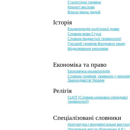
Стилістичні терміни
Крилаті вислови
Власні імена людей
Історія
Енциклопедія політичної думки
Словник мови Стуса
Словник бюджетної термінології
Глосарій термінів Фондового ринку
Моделювання економіки
Економіка та право
Eкономічна енциклопедія
Словник термінів, уживаних у чинном
Законодавстві України
Релігія
СЦОТ (Словник церковно-обрядової
термінології)
Спеціалізовані словники
Архітектура і монументальне мистец
Управління якістю (Вакуленко А.В.)