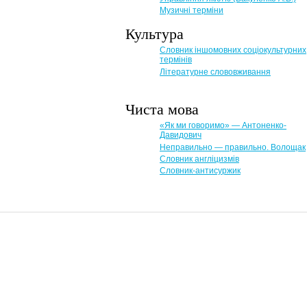
Музичні терміни
Культура
Словник іншомовних соціокультурних
термінів
Літературне слововживання
Чиста мова
«Як ми говоримо» — Антоненко-
Давидович
Неправильно — правильно. Волощак
Словник англіцизмів
Словник-антисуржик