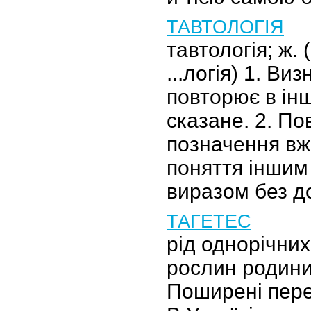
ТАВТОЛОГІЯ
тавтологія; ж. 
...логія) 1. Ви
повторює в ін
сказане. 2. По
позначення вж
поняття іншим
виразом без д
ТАГЕТЕС
рід однорічних
рослин родини
Поширені пере