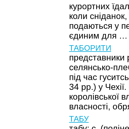
курортних їда
коли сніданок, о
подаються у пе
єдиним для …
ТАБОРИТИ
представники 
селянсько-пле
під час гуситс
34 рр.) у Чехі
королівської в
власності, обр
ТАБУ
табу; с. (полін