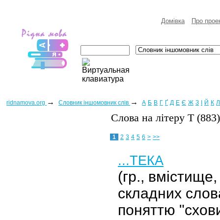
Домівка
Про прое
→
→
ridnamova.org
Словник іншомовник слів
А
Б
В
Г
Ґ
Д
Е
Є
Ж
З
І
Й
К
Л
Слова на лiтеру Т (883)
1
2
3
4
5
6
>
>>
...ТЕКА
(гр., вмістище
складних слов
поняттю "схови