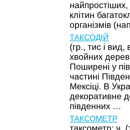
найпростіших,
клітин багаток
організмів (на
ТАКСОДІЙ
(гр., тис і вид,
хвойних дерев
Поширені у пів
частині Півден
Мексіці. В Укр
декоративне д
південних …
ТАКСОМЕТР
таксометр; ч. (т