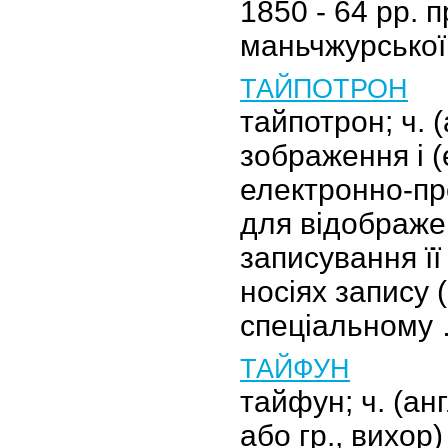
1850 - 64 рр. 
маньчжурської 
ТАЙПОТРОН
тайпотрон; ч. (
зображення і (
електронно-пр
для відображе
записування її
носіях запису (
спеціальному
ТАЙФУН
тайфун; ч. (анг
або гр., вихор)