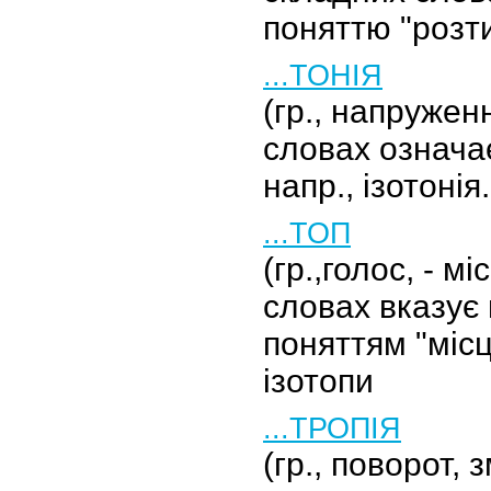
поняттю "розт
...ТОНІЯ
(гр., напружен
словах означає
напр., ізотонія.
...ТОП
(гр.,голос, - м
словах вказує 
поняттям "місц
ізотопи
...ТРОПІЯ
(гр., поворот, 