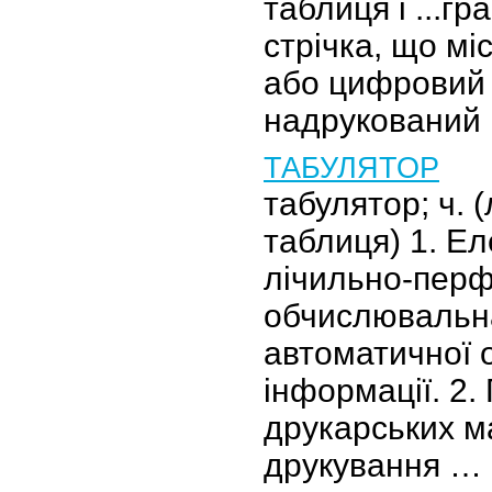
таблиця і ...г
стрічка, що мі
або цифровий 
надрукований 
ТАБУЛЯТОР
табулятор; ч. (
таблиця) 1. Е
лічильно-пер
обчислювальн
автоматичної 
інформації. 2.
друкарських 
друкування …