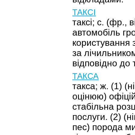
ТАКСІ
таксі; с. (фр., 
автомобіль гр
користування 
за лічильнико
відповідно до 
ТАКСА
такса; ж. (1) (ні
оцінюю) офіці
стабільна розц
послуги. (2) (ні
пес) порода м