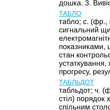
дошка. 3. Виві
ТАБЛО
табло; с. (фр.,
сигнальний щи
електромагніт
показниками, 
стан контроль
устаткування, 
прогресу, рез
ТАБЛЬДОТ
табльдот; ч. (
стіл) порядок 
спільним столо