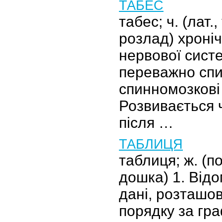
ТАБЕС
табес; ч. (лат.
розлад) хроні
нервової сист
переважно спи
спинномозкові 
Розвивається ч
після …
ТАБЛИЦЯ
таблиця; ж. (пол
дошка) 1. Відо
дані, розташо
порядку за гр