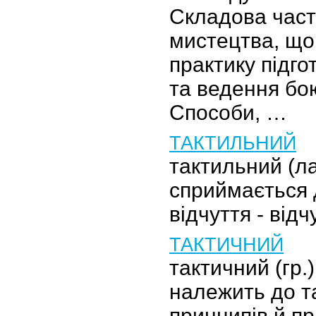
Складова част
мистецтва, що
практику підгот
та ведення бою
Способи, …
ТАКТИЛЬНИЙ
тактильний (ла
сприймається 
відчуття - відч
ТАКТИЧНИЙ
тактичний (гр.
належить до т
принципів й пр