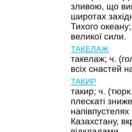
зливою, що ви
широтах захід
Тихого океану;
великої сили.
ТАКЕЛАЖ
такелаж; ч. (г
всіх снастей на
ТАКИР
такир; ч. (тюрк
плескаті зниже
напівпустелях 
Казахстану, вк
відкладами.