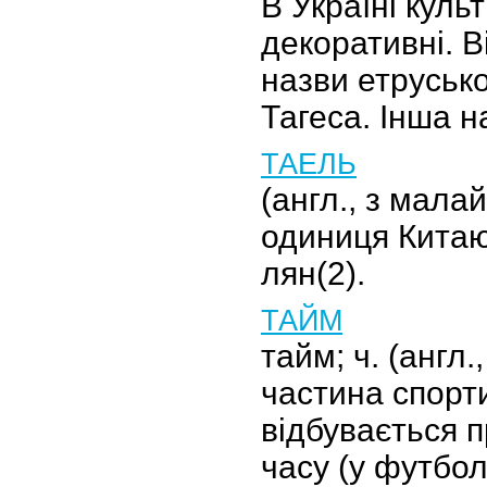
В Україні куль
декоративні. В
назви етруськ
Тагеса. Інша н
ТАЕЛЬ
(англ., з мала
одиниця Китаю
лян(2).
ТАЙМ
тайм; ч. (англ.,
частина спорти
відбувається 
часу (у футбол