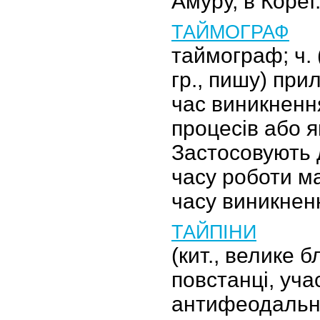
Амуру, в Кореї
ТАЙМОГРАФ
таймограф; ч. (
гр., пишу) при
час виникнення
процесів або 
Застосовують 
часу роботи м
часу виникне
ТАЙПІНИ
(кит., велике 
повстанці, уча
антифеодально