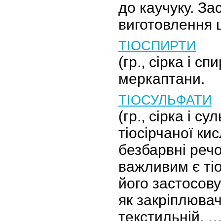
до каучуку. За
виготовлення 
ТІОСПИРТИ
(гр., сірка і с
меркаптани.
ТІОСУЛЬФАТИ
(гр., сірка і су
тіосірчаної кис
безбарвні реч
важливим є ті
його застосов
як закріплювач
текстильній, 