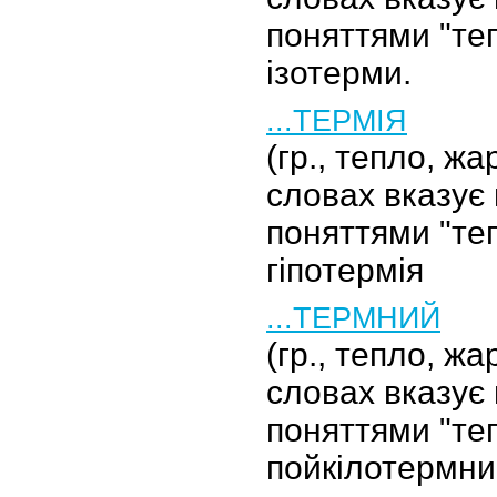
поняттями "теп
ізотерми.
...ТЕРМІЯ
(гр., тепло, жа
словах вказує 
поняттями "теп
гіпотермія
...ТЕРМНИЙ
(гр., тепло, жа
словах вказує 
поняттями "теп
пойкілотермни