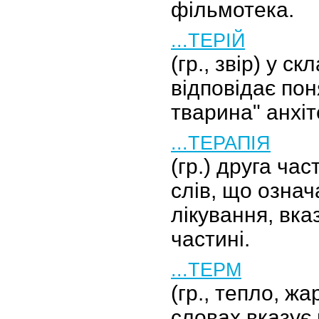
фільмотека.
...ТЕРІЙ
(гр., звір) у с
відповідає по
тварина" анхіт
...ТЕРАПІЯ
(гр.) друга ча
слів, що означ
лікування, вка
частині.
...ТЕРМ
(гр., тепло, жа
словах вказує 