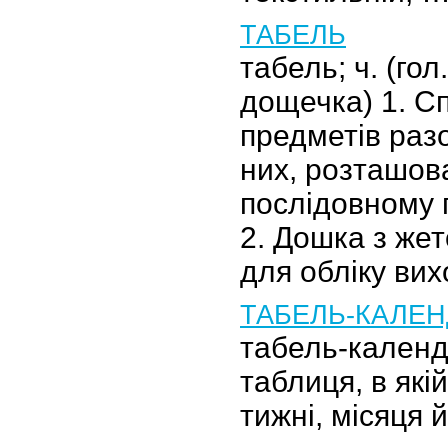
ТАБЕЛЬ
табель; ч. (гол.
дощечка) 1. Сп
предметів раз
них, розташов
послідовному 
2. Дошка з же
для обліку ви
ТАБЕЛЬ-КАЛЕН
табель-календа
таблиця, в якій
тижні, місяця й