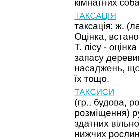
кімнатних соб
ТАКСАЦІЯ
таксація; ж. (л
Оцінка, встано
Т. лісу - оцінк
запасу деревин
насаджень, що
їх тощо.
ТАКСИСИ
(гр., будова, 
розміщення) ру
здатних вільн
нижчих рослин 