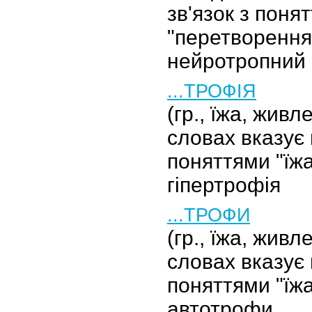
зв'язок з понят
"перетворення"
нейротропний
...ТРОФІЯ
(гр., їжа, жив
словах вказує 
поняттями "їжа
гіпертрофія
...ТРОФИ
(гр., їжа, жив
словах вказує 
поняттями "їжа
автотрофи