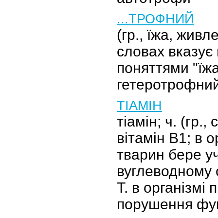
...ТРОФНИЙ
(гр., їжа, жив
словах вказує 
поняттями "їжа
гетеротрофни
ТІАМІН
тіамін; ч. (гр., 
вітамін В1; в 
тварин бере у
вуглеводному 
Т. в організмі
порушення фун