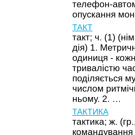
телефон-автом
опускання мон
ТАКТ
такт; ч. (1) (нім
дія) 1. Метрич
одиниця - кожн
тривалістю час
поділяється му
числом ритміч
ньому. 2. …
ТАКТИКА
тактика; ж. (гр
командування 