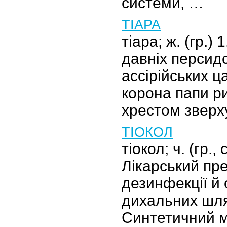
системи, …
ТІАРА
тіара; ж. (гр.)
давніх персидс
ассірійських ца
корона папи р
хрестом зверх
ТІОКОЛ
тіокол; ч. (гр., 
Лікарський пр
дезинфекції й
дихальних шлях
Синтетичний м