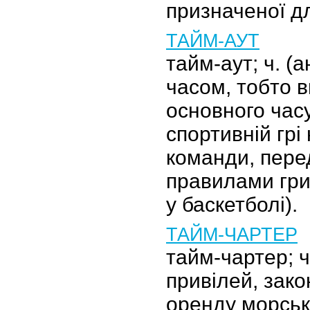
призначеної дл
ТАЙМ-АУТ
тайм-аут; ч. (ан
часом, тобто 
основного час
спортивній грі
команди, пере
правилами гри 
у баскетболі).
ТАЙМ-ЧАРТЕР
тайм-чартер; ч.
привілей, зако
оренду морськ