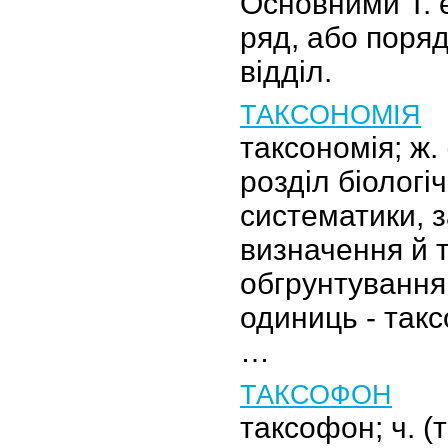
Основними Т. є
ряд, або порядо
відділ.
ТАКСОНОМІЯ
таксономія; ж. 
розділ біологіч
систематики, 
визначення й 
обгрунтування
одиниць - такс
…
ТАКСОФОН
таксофон; ч. (