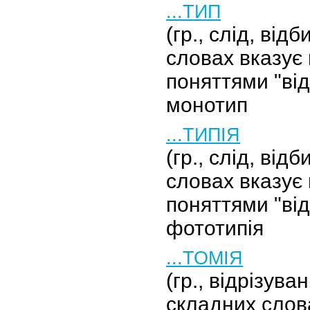
...ТИП
(гр., слід, від
словах вказує 
поняттями "від
монотип
...ТИПІЯ
(гр., слід, від
словах вказує 
поняттями "від
фототипія
...ТОМІЯ
(гр., відрізува
складних слов