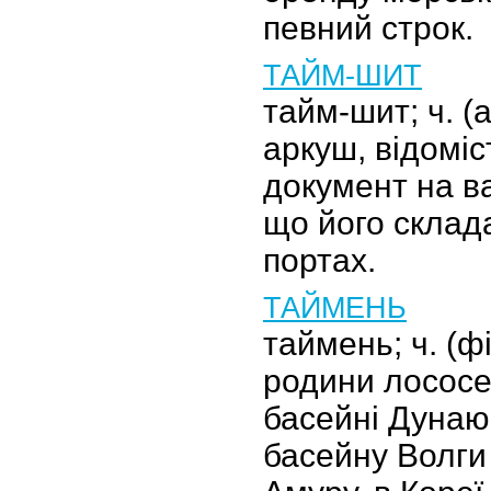
певний строк.
ТАЙМ-ШИТ
тайм-шит; ч. (ан
аркуш, відоміс
документ на ва
що його склад
портах.
ТАЙМЕНЬ
таймень; ч. (фі
родини лососе
басейні Дунаю 
басейну Волги