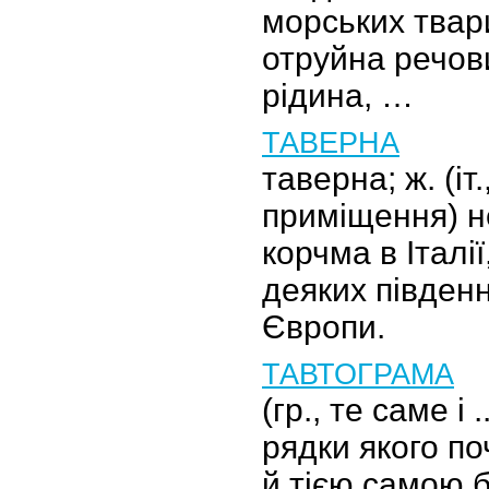
морських тварин
отруйна речов
рідина, …
ТАВЕРНА
таверна; ж. (іт.
приміщення) н
корчма в Італі
деяких південн
Європи.
ТАВТОГРАМА
(гр., те саме і 
рядки якого п
й тією самою 