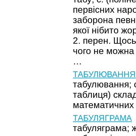
первісних наро
заборона певн
якої нібито жо
2. перен. Щось
чого не можна 
…
ТАБУЛЮВАННЯ
табулювання; с
таблиця) скла
математичних 
ТАБУЛЯГРАМА
табуляграма; ж