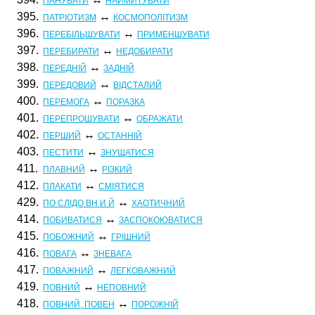
ПАНУВАТИ
НАЙМИТУВАТИ
395.
↔
ПАТРІОТИЗМ
КОСМОПОЛІТИЗМ
396.
↔
ПЕРЕБІЛЬШУВАТИ
ПРИМЕНШУВАТИ
397.
↔
ПЕРЕБИРАТИ
НЕДОБИРАТИ
398.
↔
ПЕРЕДНІЙ
ЗАДНІЙ
399.
↔
ПЕРЕДОВИЙ
ВІДСТАЛИЙ
400.
↔
ПЕРЕМОГА
ПОРАЗКА
401.
↔
ПЕРЕПРОШУВАТИ
ОБРАЖАТИ
402.
↔
ПЕРШИЙ
ОСТАННІЙ
403.
↔
ПЕСТИТИ
ЗНУЩАТИСЯ
411.
↔
ПЛАВНИЙ
РІЗКИЙ
412.
↔
ПЛАКАТИ
СМІЯТИСЯ
429.
↔
ПО СЛІДО ВН И Й
ХАОТИЧНИЙ
414.
↔
ПОБИВАТИСЯ
ЗАСПОКОЮВАТИСЯ
415.
↔
ПОБОЖНИЙ
ГРІШНИЙ
416.
↔
ПОВАГА
ЗНЕВАГА
417.
↔
ПОВАЖНИЙ
ЛЕГКОВАЖНИЙ
419.
↔
ПОВНИЙ
НЕПОВНИЙ
418.
↔
ПОВНИЙ, ПОВЕН
ПОРОЖНІЙ