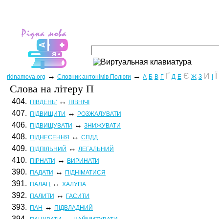
→
→
Ґ
Є
И
Ї
ridnamova.org
Словник антонімів Полюги
А
Б
В
Г
Д
Е
Ж
З
І
Слова на лiтеру П
404.
↔
ПІВДЕНЬ'
ПІВНІЧІ
407.
↔
ПІДВИЩИТИ
РОЗЖАЛУВАТИ
406.
↔
ПІДВИЩУВАТИ
ЗНИЖУВАТИ
408.
↔
ПІДНЕСЕННЯ
СПДД
409.
↔
ПІДПІЛЬНИЙ
ЛЕГАЛЬНИЙ
410.
↔
ПІРНАТИ
ВИРИНАТИ
390.
↔
ПАДАТИ
ПІДНІМАТИСЯ
391.
↔
ПАЛАЦ
ХАЛУПА
392.
↔
ПАЛИТИ
ГАСИТИ
393.
↔
ПАН
ПІДВЛАДНИЙ
394.
↔