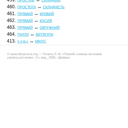
ПРОСТИЙ
СКЛАДНИЙ
460.
↔
ПРОСТОТА
СКЛАДНІСТЬ
461.
↔
ПРЯМИЙ
КРИВИЙ
462.
↔
ПРЯМИЙ
КОСИЙ
463.
↔
ПРЯМИЙ
ОКРУЖНИЙ
464.
↔
ПХАТИ
ВИТЯГАТИ
413.
↔
п л ю с
МІНУС
© www.ridnamova.org — Полюга Л. М. «Повний словник антонімів
української мови», 3-є вид., 2006, «Довіра»