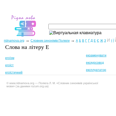
→
→
И
ridnamova.org
Словник синонімів Полюги
А
Б
В
Г
Ґ
Д
Е
Є
Ж
З
І
Ї
Слова на лiтеру Е
екзаменувати
егоїзм
екскурсовод
егоїст
експлуататор
егоїстичний
© www.ridnamova.org — Полюга Л. М. «Словник синонімів української
мови» (за даними rozum.org.ua)