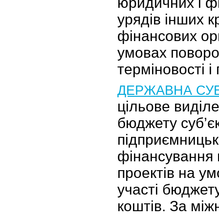
юридичних і фі
урядів інших к
фінансових орг
умовах поворо
терміновості і 
ДЕРЖАВНА СУ
цільове виділе
бюджету суб’є
підприємницько
фінансування 
проектів на ум
участі бюджет
коштів. За мі