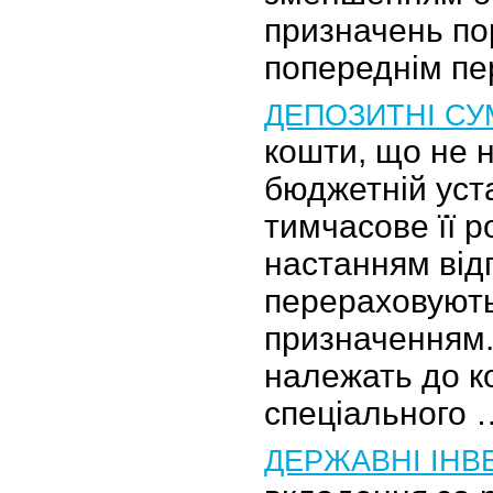
призначень по
попереднім пе
ДЕПОЗИТНІ СУ
кошти, що не 
бюджетній уста
тимчасове її р
настанням від
перераховують
призначенням.
належать до к
спеціального 
ДЕРЖАВНІ ІНВ