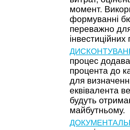
момент. Викор
формуванні бю
переважно дл
інвестиційних 
ДИСКОНТУВАН
процес додава
процента до к
для визначенн
еквівалента ве
будуть отриман
майбутньому.
ДОКУМЕНТАЛЬ