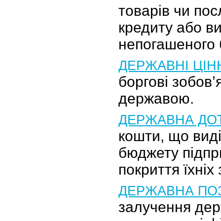
товарів чи пос
кредиту або в
непогашеного 
ДЕРЖАВНІ ЦІН
боргові зобов’
державою.
ДЕРЖАВНА ДО
кошти, що вид
бюджету підпр
покриття їхніх 
ДЕРЖАВНА ПО
залучення дер