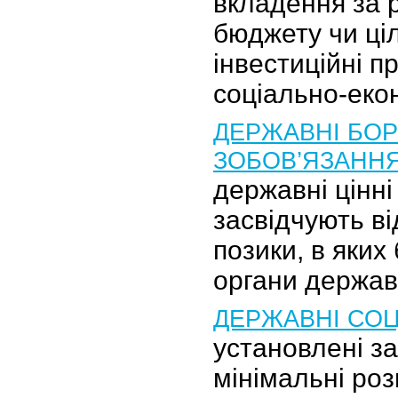
вкладення за 
бюджету чи ці
інвестиційні п
соціально-еко
ДЕРЖАВНІ БОР
ЗОБОВ’ЯЗАНН
державні цінні
засвідчують в
позики, в яких
органи держав
ДЕРЖАВНІ СОЦІ
установлені з
мінімальні роз