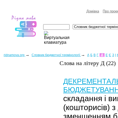
Домівка
Про прое
→
→
ridnamova.org
Словник бюджетної термінології
А
Б
В
Г
Д
Е
Є
З
І
Слова на лiтеру Д (22)
ДЕКРЕМЕНТАЛ
БЮДЖЕТУВАН
складання і в
(кошторисів) з
зменшенням б