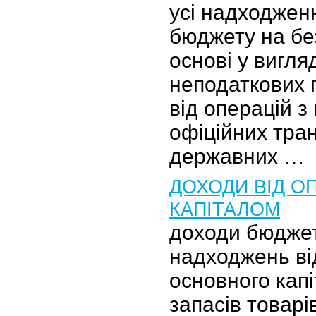
усі надходжен
бюджету на бе
основі у вигля
неподаткових 
від операцій з
офіційних тран
державних …
ДОХОДИ ВІД ОП
КАПІТАЛОМ
доходи бюджет
надходжень ві
основного кап
запасів товарів