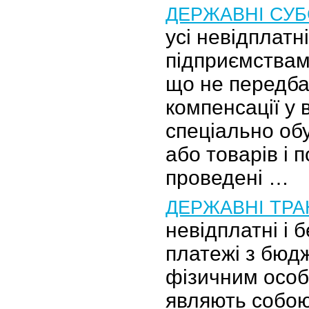
ДЕРЖАВНІ СУБ
усі невідплатн
підприємствам
що не передба
компенсації у 
спеціально об
або товарів і 
проведені …
ДЕРЖАВНІ ТР
невідплатні і 
платежі з бюд
фізичним особ
являють собо