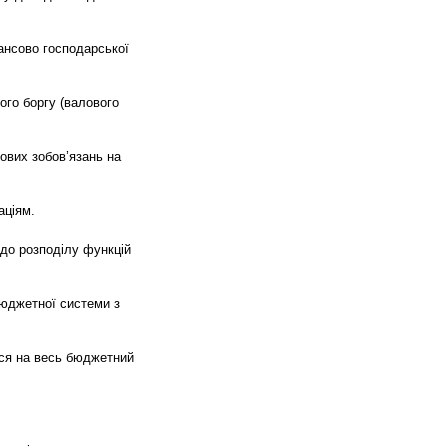
ансово господарської
ого боргу (валового
ових зобов’язань на
аціям.
до розподілу функцій
бюджетної системи з
ься на весь бюджетний