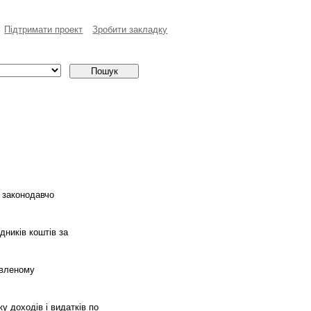
Пiдтримати проект
Зробити закладку
в законодавчо
дників коштів за
овленому
у доходів і видатків по