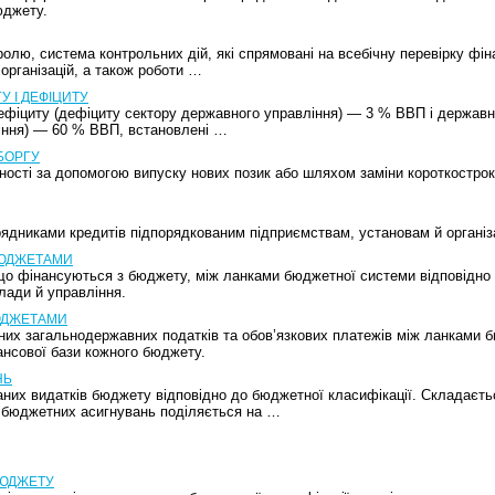
юджету.
лю, система контрольних дій, які спрямовані на всебічну перевірку фін
 організацій, а також роботи …
 І ДЕФІЦИТУ
дефіциту (дефіциту сектору державного управління) — 3 % ВВП і державн
іння) — 60 % ВВП, встановлені …
БОРГУ
ності за допомогою випуску нових позик або шляхом заміни короткострок
рядниками кредитів підпорядкованим підприємствам, установам й організ
БЮДЖЕТАМИ
 що фінансуються з бюджету, між ланками бюджетної системи відповідно 
лади й управління.
ЮДЖЕТАМИ
них загальнодержавних податків та обов’язкових платежів між ланками 
ансової бази кожного бюджету.
НЬ
них видатків бюджету відповідно до бюджетної класифікації. Складаєт
с бюджетних асигнувань поділяється на …
БЮДЖЕТУ