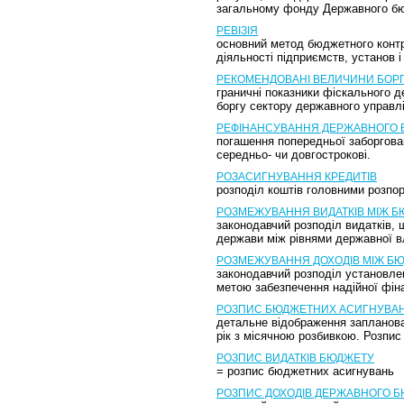
загальному фонду Державного б
РЕВІЗІЯ
основний метод бюджетного контро
діяльності підприємств, установ і
РЕКОМЕНДОВАНІ ВЕЛИЧИНИ БОРГУ
граничні показники фіскального 
боргу сектору державного управл
РЕФІНАНСУВАННЯ ДЕРЖАВНОГО 
погашення попередньої заборгова
середньо- чи довгострокові.
РОЗАСИГНУВАННЯ КРЕДИТІВ
розподіл коштів головними розпо
РОЗМЕЖУВАННЯ ВИДАТКІВ МІЖ 
законодавчий розподіл видатків,
держави між рівнями державної в
РОЗМЕЖУВАННЯ ДОХОДІВ МІЖ Б
законодавчий розподіл установле
метою забезпечення надійної фін
РОЗПИС БЮДЖЕТНИХ АСИГНУВА
детальне відображення запланова
рік з місячною розбивкою. Розпи
РОЗПИС ВИДАТКІВ БЮДЖЕТУ
= розпис бюджетних асигнувань
РОЗПИС ДОХОДІВ ДЕРЖАВНОГО 