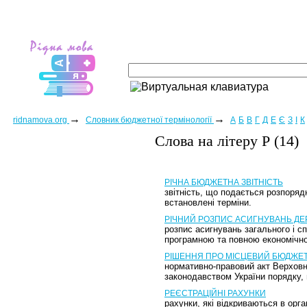
→
→
ridnamova.org
Словник бюджетної термінології
А
Б
В
Г
Д
Е
Є
З
І
К
Слова на лiтеру Р (14)
РІЧНА БЮДЖЕТНА ЗВІТНІСТЬ
звітність, що подається розпоряд
встановлені терміни.
РІЧНИЙ РОЗПИС АСИГНУВАНЬ Д
розпис асигнувань загального і с
програмною та повною економічн
РІШЕННЯ ПРО МІСЦЕВИЙ БЮДЖЕ
нормативно-правовий акт Верховн
законодавством України порядку,
РЕЄСТРАЦІЙНІ РАХУНКИ
рахунки, які відкриваються в орг