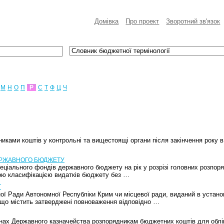
Домівка
Про проект
Зворотний зв'язок
М
Н
О
П
Р
С
Т
Ф
Ц
Ч
никами коштів у контрольні та вищестоящі органи після закінчення року 
ЕРЖАВНОГО БЮДЖЕТУ
пеціального фондів державного бюджету на рік у розрізі головних розпоря
ою класифікацією видатків бюджету без …
Т
ої Ради Автономної Республіки Крим чи місцевої ради, виданий в устан
 що містить затверджені повноваження відповідно …
анах Державного казначейства розпорядникам бюджетних коштів для облік