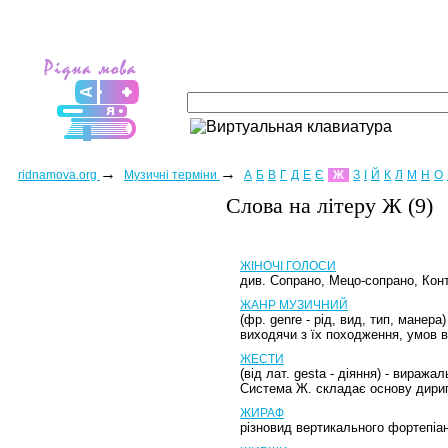
→
→
ridnamova.org
Музичні терміни
А
Б
В
Г
Д
Е
Є
Ж
З
І
Й
К
Л
М
Н
О
Слова на лiтеру Ж (9)
ЖІНОЧІ ГОЛОСИ
див. Сопрано, Мецо-сопрано, Кон
ЖАНР МУЗИЧНИЙ
(фр. genre - рід, вид, тип, манер
виходячи з їх походження, умов 
ЖЕСТИ
(від лат. gesta - діяння) - вираж
Система Ж. складає основу дириг
ЖИРАФ
різновид вертикального фортепіан