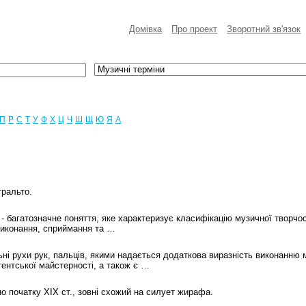
Домівка
Про проект
Зворотний зв'язок
П
Р
С
Т
У
Ф
Х
Ц
Ч
Ш
Щ
Ю
Я
A
тральто.
а) - багатозначне поняття, яке характеризує класифікацію музичної творчо
виконання, сприймання та …
альні рухи рук, пальців, якими надається додаткова виразність виконанню 
ентської майстерності, а також є …
о початку ХІХ ст., зовні схожий на силует жирафа.