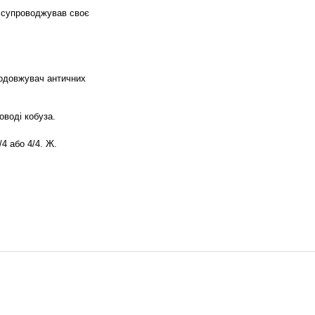
й супроводжував своє
продовжувач античних
оводі кобуза.
4 або 4/4. Ж.