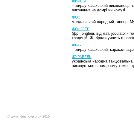
ЖИРШИ
= жирау казахський виконавець на
виконання на домрі чи комузі.
ЖОК
молдавський народний танець. Муз
ЖОНГЛЕР
(фр. jongleur, від лат. joculator
традицій. Ж. брали участь в наро
ЖРАУ
= жирау казахський, каракалпацьк
ЖУРАВЕЛЬ
українська народна танцювальна п
виконується в помірному темпі, 
© www.ridnamova.org - 2010