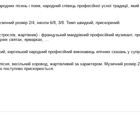
родних пісень і поем, народний співець професійної усної традиції, яки
ичний розмір 2/4, інколи 6/8, 3/8. Темп швидкий, прискорений.
 - гострослів, жартівник) - французький мандрівний професійний музикант, 
дних святах, ярмарках, …
ий, киргизький народний професійний виконавець епічних сказань у супр
існя, весільний хоровод, жартівливий за характером. Музичний розмір 2/
що поступово прискорюється.