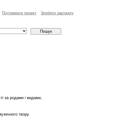
Пiдтримати проект
Зробити закладку
сті за родами і видами,
музичного твору.