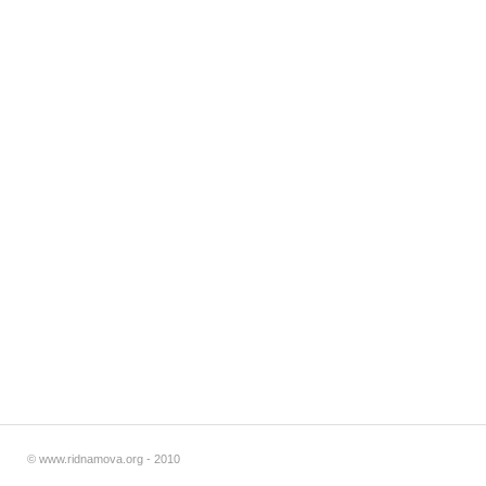
© www.ridnamova.org - 2010