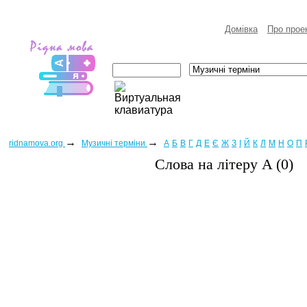
Домівка
Про прое
→
→
ridnamova.org
Музичні терміни
А
Б
В
Г
Д
Е
Є
Ж
З
І
Й
К
Л
М
Н
О
П
Слова на лiтеру A (0)