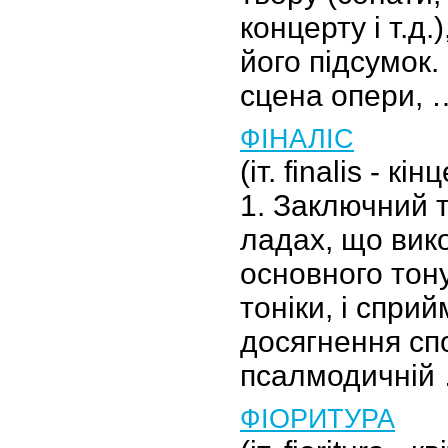
концерту і т.д.
його підсумок.
сцена опери, 
ФІНАЛІС
(іт. finalis - к
1. Заключний 
ладах, що вик
основного тон
тоніки, і спри
досягнення спо
псалмодичній
ФІОРИТУРА