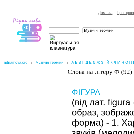
Домівка
Про прое
→
→
ridnamova.org
Музичні терміни
А
Б
В
Г
Д
Е
Є
Ж
З
І
Й
К
Л
М
Н
О
П
Слова на лiтеру Ф (92)
ФІГУРА
(від лат. figura
образ, зображе
форма) - 1. Ха
звуків (мелоди