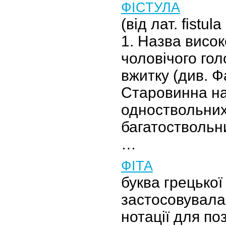
ФІСТУЛА
(від лат. fistul
1. Назва висок
чоловічого гол
вжитку (див. Ф
Старовинна н
одноствольних
багатоствольни
…
ФІТА
буква грецької
застосовувала
нотації для п