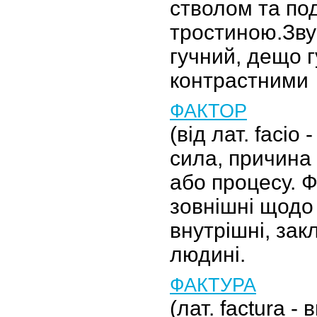
стволом та по
тростиною.Зву
гучний, дещо г
контрастними
ФАКТОР
(від лат. facio
сила, причина
або процесу. Ф
зовнішні щодо
внутрішні, зак
людині.
ФАКТУРА
(лат. factura -