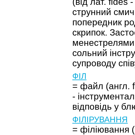
(від лат. fides 
струнний смич
попередник ро
скрипок. Заст
менестрелями 
сольний інстр
супроводу спів
ФІЛ
= файл (англ. f
- інструментал
відповідь у блю
ФІЛІРУВАННЯ
= філіювання (іт