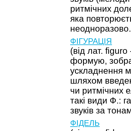
ритмічних доле
яка повторюєт
неодноразово.
ФІГУРАЦІЯ
(від лат. figur
формую, зобра
ускладнення м
шляхом введе
чи ритмічних е
такі види Ф.: г
звуків за тон
ФІДЕЛЬ