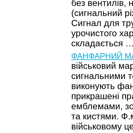
без вентилів, 
(сигнальний ріж
Сигнал для тр
урочистого хар
складається 
ФАНФАРНИЙ М
військовий ма
сигнальними т
виконують фа
прикрашені пр
емблемами, з
та кистями. Ф.
військовому ц