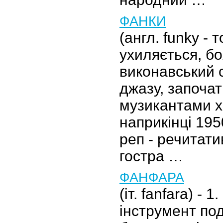
ФАНКИ
(англ. funky - 
ухиляється, боя
виконавський 
джазу, започа
музикантами х
наприкінці 195
реп - речитати
гостра …
ФАНФАРА
(іт. fanfara) -
інструмент по