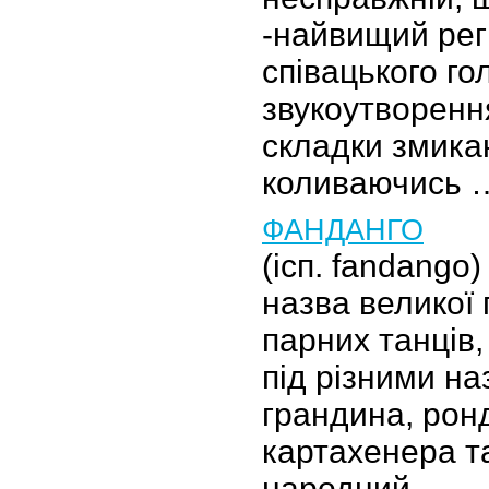
-найвищий рег
співацького гол
звукоутворенн
складки змика
коливаючись 
ФАНДАНГО
(ісп. fandango)
назва великої 
парних танців
під різними н
грандина, рон
картахенера та
народний …