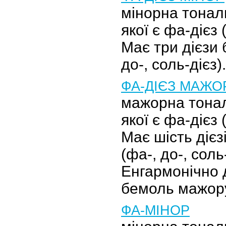
мінорна тональ
якої є фа-дієз (
Має три дієзи 
до-, соль-дієз).
ФА-ДІЄЗ МАЖО
мажорна тонал
якої є фа-дієз 
Має шість дієз
(фа-, до-, соль-
Енгармонічно 
бемоль мажор
ФА-МІНОР