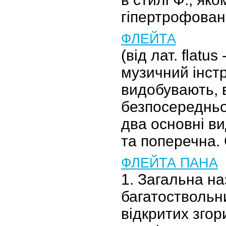
гіпертрофован
ФЛЕЙТА
(від лат. flatus
музичний інстр
видобувають, 
безпосередньо
два основні ви
та поперечна.
ФЛЕЙТА ПАНА
1. Загальна н
багатоствольни
відкритих згор