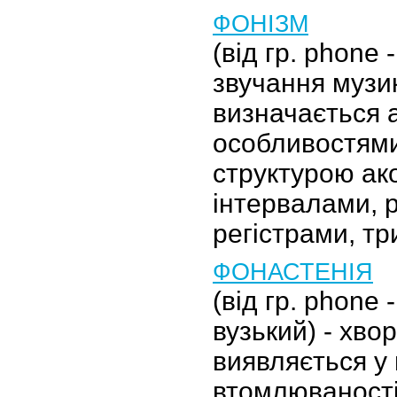
ФОНІЗМ
(від гр. phone 
звучання музи
визначається 
особливостями 
структурою ако
інтервалами, 
регістрами, т
ФОНАСТЕНІЯ
(від гр. phone -
вузький) - хво
виявляється у
втомлюваності