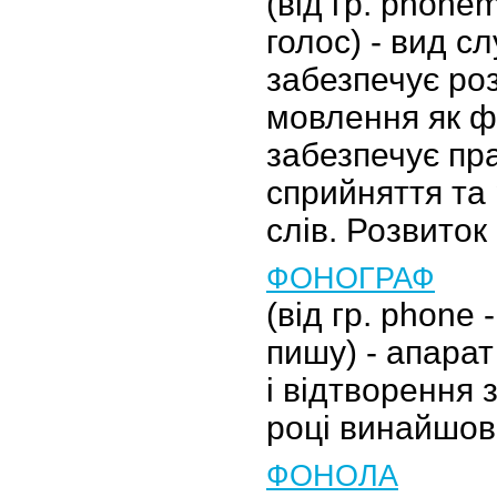
(від гр. phonem
голос) - вид сл
забезпечує роз
мовлення як 
забезпечує пр
сприйняття та 
слів. Розвиток
ФОНОГРАФ
(від гр. phone -
пишу) - апара
і відтворення з
році винайшов 
ФОНОЛА