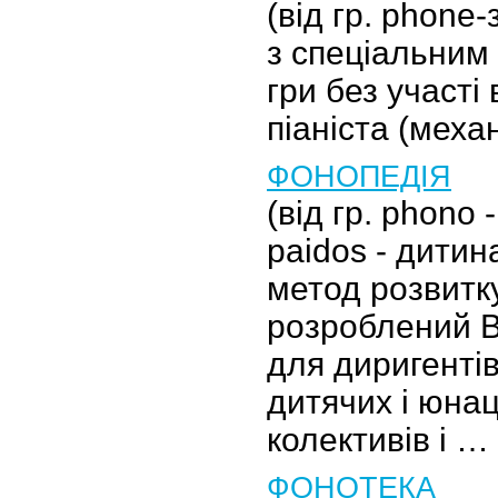
(від гр. phone-
з спеціальним
гри без участі
піаніста (меха
ФОНОПЕДІЯ
(від гр. phono -
paidos - дитин
метод розвитк
розроблений 
для диригенті
дитячих і юна
колективів і …
ФОНОТЕКА