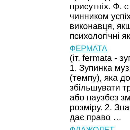
присутніх. Ф. 
чинником успі
виконавця, як
психологічні я
ФЕРМАТА
(іт. fermata - 
1. Зупинка муз
(темпу), яка д
збільшувати тр
або паузбез з
розміру. 2. Зн
дає право …
ФЛАЖОЛЕТ