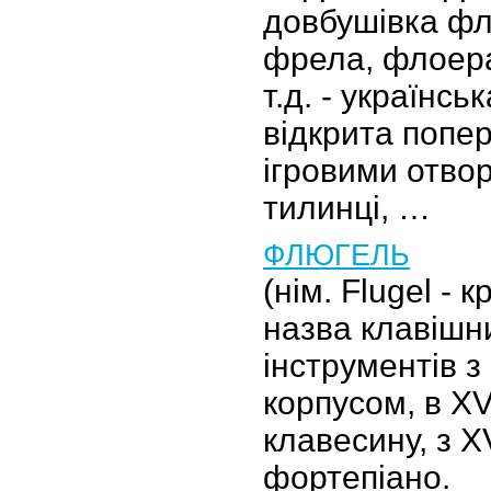
довбушівка фл
фрела, флоера
т.д. - українсь
відкрита попе
ігровими отво
тилинці, …
ФЛЮГЕЛЬ
(нім. Flugel - 
назва клавішн
інструментів 
корпусом, в XVI
клавесину, з XV
фортепіано.