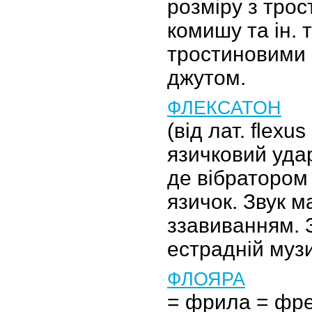
розміру з трос
комишу та ін. 
тростиновими 
джутом.
ФЛЕКСАТОН
(від лат. flexus
язичковий уда
де вібратором
язичок. Звук м
ззавиванням. 
естрадній музи
ФЛОЯРА
= фрила = фр