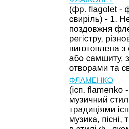
(фр. flagolet -
свиріль) - 1. 
поздовжня фле
регістру, різн
виготовлена з 
або самшиту, з
отворами та с
ФЛАМЕНКО
(ісп. flamenko 
музичний стил
традиціями ісп
музика, пісні, т
в стилі Ф., як