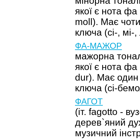
мінорна тональ
якої є нота фа 
moll). Має чот
ключа (сі-, мі-
ФА-МАЖОР
мажорна тонал
якої є нота фа
dur). Має один
ключа (сі-бемо
ФАГОТ
(іт. fagotto - ву
дерев`яний ду
музичний інст