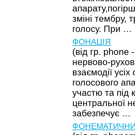
апарату,погірш
зміні тембру, 
голосу. При …
ФОНАЦІЯ
(від гр. phone 
нервово-рухов
взаємодії усіх 
голосового апа
участю та під
центральної н
забезпечує …
ФОНЕМАТИЧНИ