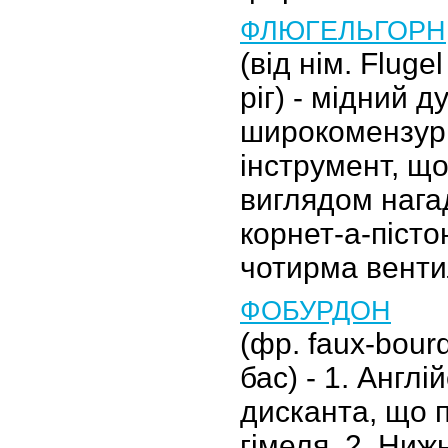
ФЛЮГЕЛЬГОРН
(від нім. Flugel
ріг) - мідний д
широкомензур
інструмент, що
виглядом нага
корнет-а-пісто
чотирма венти
ФОБУРДОН
(фр. faux-bou
бас) - 1. Англі
дисканта, що 
гімеля. 2. Ниж