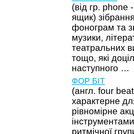
(від гр. phone -
ящик) зібранн
фонограм та з
музики, літера
театральних ви
тощо, які доці
наступного …
ФОР БІТ
(англ. four bea
характерне дл
рівномірне ак
інструментами
ритмічної груп