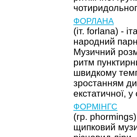
чотиридольного
ФОРЛАНА
(іт. forlana) - 
народний парн
Музичний розмі
ритм пунктирн
швидкому темп
зростанням ди
екстатичної, у
ФОРМІНГС
(гр. phormings
щипковий музи