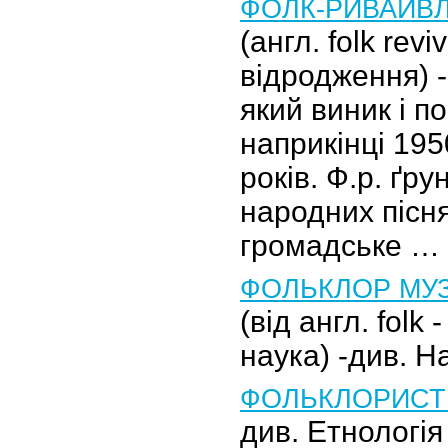
ФОЛК-РИВАЙВ
(англ. folk revi
відродження) -
який виник і 
наприкінці 195
років. Ф.р. ґр
народних пісня
громадське …
ФОЛЬКЛОР МУ
(від англ. folk -
наука) -див. Н
ФОЛЬКЛОРИСТ
див. Етнологія