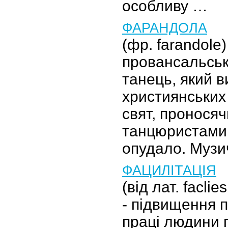
особливу …
ФАРАНДОЛА
(фр. farandole
провансальсь
танець, який в
християнських
свят, пронося
танцюристами
опудало. Музи
ФАЦИЛІТАЦІЯ
(від лат. facli
- підвищення 
праці людини 