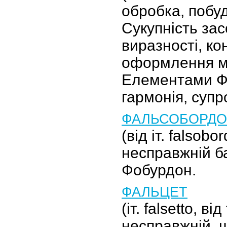
обробка, побуд
Сукупність зас
виразності, ко
оформлення му
Елементами Ф.
гармонія, супр
ФАЛЬСОБОРД
(від іт. falsobo
несправжній ба
Фобурдон.
ФАЛЬЦЕТ
(іт. falsetto, ві
несправжній, 