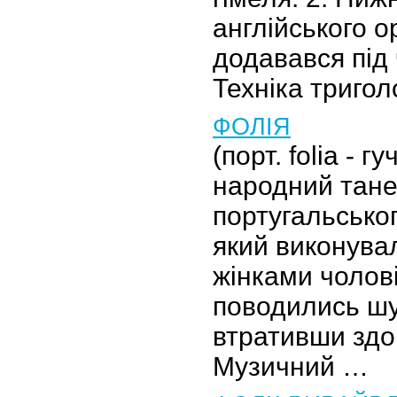
англійського о
додавався під 
Техніка триго
ФОЛІЯ
(порт. folia - г
народний тан
португальсько
який виконува
жінками чолов
поводились шу
втративши здо
Музичний …