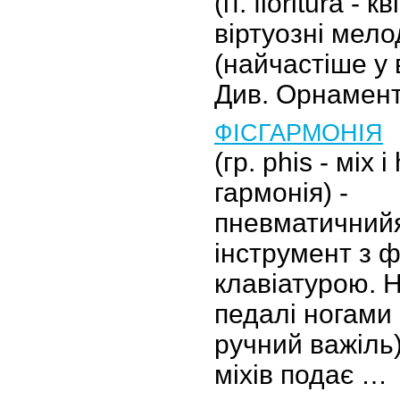
(іт. fioritura - 
віртуозні мело
(найчастіше у 
Див. Орнамент
ФІСГАРМОНІЯ
(гр. phis - міх 
гармонія) -
пневматичний
інструмент з 
клавіатурою. 
педалі ногами 
ручний важіль)
міхів подає …