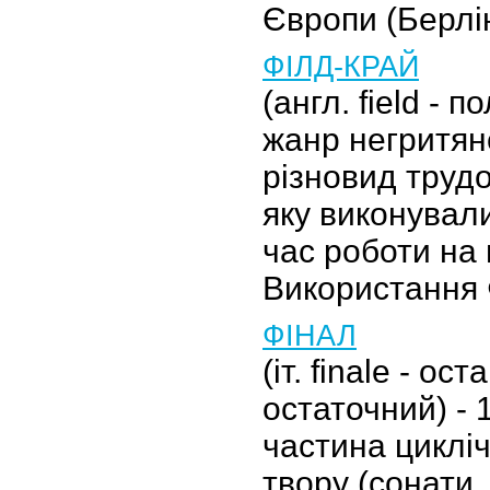
Європи (Берлі
ФІЛД-КРАЙ
(англ. field - по
жанр негритян
різновид трудо
яку виконували
час роботи на 
Використання 
ФІНАЛ
(іт. finale - ос
остаточний) - 
частина циклі
твору (сонати,