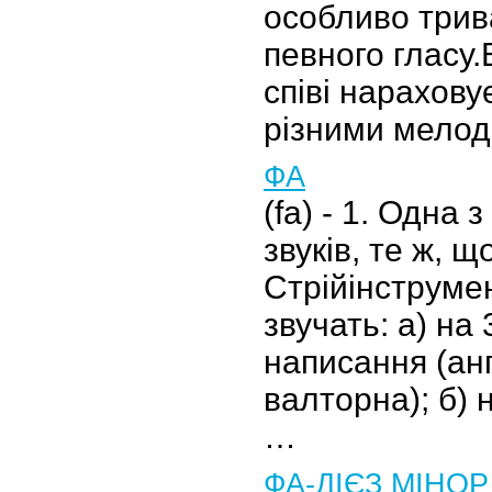
особливо трив
певного гласу
співі нарахову
різними мело
ФА
(fa) - 1. Одна 
звуків, те ж, що
Стрійінструмент
звучать: а) на
написання (анг
валторна); б) 
…
ФА-ДІЄЗ МІНОР