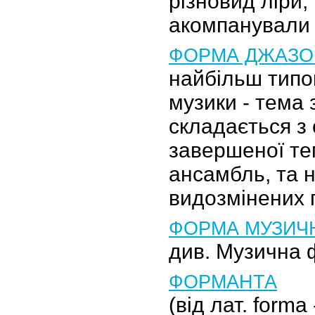
різновид ліри,
акомпанували с
ФОРМА ДЖАЗО
найбільш типо
музики - тема 
складається з
завершеної те
ансамбль, та 
видозмінених 
ФОРМА МУЗИЧ
див. Музична 
ФОРМАНТА
(від лат. forma