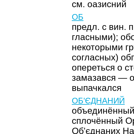
см. оазисний
ОБ
предл. с вин. п
гласными); об
некоторыми г
согласных) об
опереться о ст
замазався — о
выпачкался
ОБ'ЄДНАНИЙ
объединённый
сплочённый Ор
Об'єднаних На