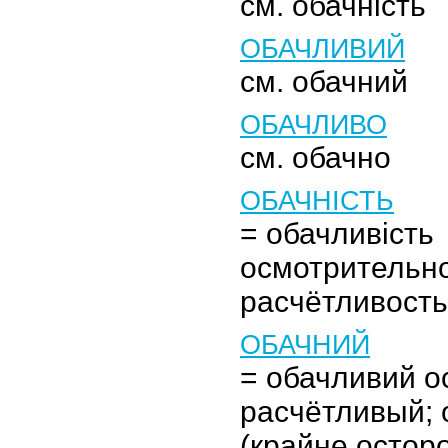
см. обачність
ОБАЧЛИВИЙ
см. обачний
ОБАЧЛИВО
см. обачно
ОБАЧНІСТЬ
= обачливість
осмотрительно
расчётливость
ОБАЧНИЙ
= обачливий о
расчётливый;
(крайне остор