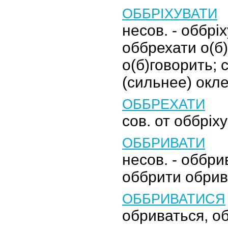
ОББРІХУВАТИ
несов. - оббріх
оббрехати о(б
о(б)говорить; 
(сильнее) окл
ОББРЕХАТИ
сов. от оббріх
ОББРИВАТИ
несов. - оббрив
оббрити обрив
ОББРИВАТИСЯ
обриваться, о