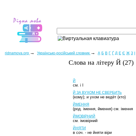
→
→
ridnamova.org
Українсько-російський словник
А
Б
В
Г
Ґ
Д
Е
Є
Ж
З
І
Слова на лiтеру Й (27)
Й
см. і I
Й ЗА ВУХОМ НЕ СВЕРБИТЬ
(кому); и ухом не ведёт (кто)
ЙМЕННЯ
(род. імення, ймення) см. імення
ЙМОВІРНИЙ
см. імовірний
ЙНЯТИ
в соч. - не йняти віри