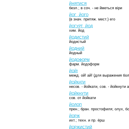
ЙНЯТИСЯ
безл.; в соч. - не йметься віри
ЙОГ , ЙОГО
(в знач. притяж. мест.) его
ЙОГУРТ , ЙОД
хим. йод
ЙОДИСТИЙ
йодистый
ЙОДНИЙ
йодный
ЙОДОФОРМ
фарм. йодоформ
ЙОЙ!
межд. ой! ай! (для выражения бол
ЙОЙКАТИ
несов. - йойкати, сов. - йойкнути
ЙОЙКНУТИ
сов. от йойкати
ЙОЛОП
прен.; бран. простофиля; олух, б
ЙОРЖ
ихт.; техн. и пр. ёрш
ЙОРЖИСТИЙ