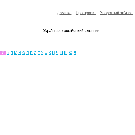
Домівка
Про проект
Зворотний зв'язок
Й
К
Л
М
Н
О
П
Р
С
Т
У
Ф
Х
Ц
Ч
Ш
Щ
Ю
Я