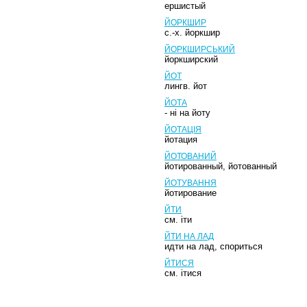
ершистый
ЙОРКШИР
с.-х. йоркшир
ЙОРКШИРСЬКИЙ
йоркширский
ЙОТ
лингв. йот
ЙОТА
- ні на йоту
ЙОТАЦІЯ
йотация
ЙОТОВАНИЙ
йотированный, йотованный
ЙОТУВАННЯ
йотирование
ЙТИ
см. іти
ЙТИ НА ЛАД
идти на лад, спориться
ЙТИСЯ
см. ітися