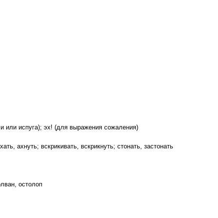
и или испуга); эх! (для выражения сожаления)
 ахать, ахнуть; вскрикивать, вскрикнуть; стонать, застонать
олван, остолоп