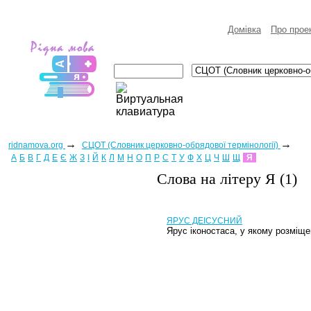
Домівка
Про прое
→
→
ridnamova.org
СЦОТ (Словник церковно-обрядової термінології)
А
Б
В
Г
Д
Е
Є
Ж
З
І
Й
К
Л
М
Н
О
П
Р
С
Т
У
Ф
Х
Ц
Ч
Ш
Щ
Я
Слова на лiтеру Я (1)
ЯРУС ДЕІСУСНИЙ
Ярус іконостаса, у якому розміще