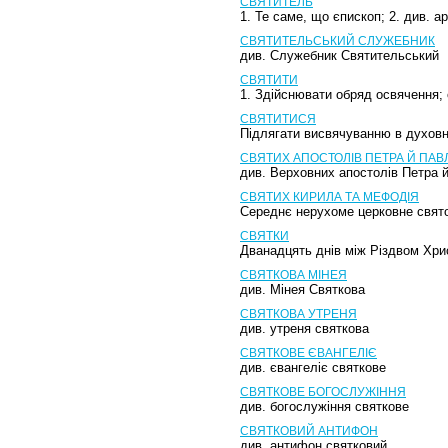
СВЯТИТЕЛЬ
1. Те саме, що єпископ; 2. див. 
СВЯТИТЕЛЬСЬКИЙ СЛУЖЕБНИК
див. Служебник Святительський
СВЯТИТИ
1. Здійснювати обряд освячення; 
СВЯТИТИСЯ
Підлягати висвячуванню в духовн
СВЯТИХ АПОСТОЛІВ ПЕТРА Й ПАВ
див. Верховних апостолів Петра 
СВЯТИХ КИРИЛА ТА МЕФОДІЯ
Середнє нерухоме церковне свято
СВЯТКИ
Дванадцять днів між Різдвом Хри
СВЯТКОВА МІНЕЯ
див. Мінея Святкова
СВЯТКОВА УТРЕНЯ
див. утреня святкова
СВЯТКОВЕ ЄВАНГЕЛІЄ
див. євангеліє святкове
СВЯТКОВЕ БОГОСЛУЖІННЯ
див. богослужіння святкове
СВЯТКОВИЙ АНТИФОН
див. антифон святковий