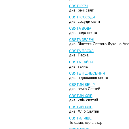
СВЯТІ РЕЧІ
див. речі святі
СВЯТІ СОСУДИ
див. сосуди святі
СВЯТА ВОДА
див. вода свята
СВЯТА ЗЕЛЕНІ
див. Зішестя Святого Духа на Апо
СВЯТА ПАСХА
див. Пасха
СВЯТА ТАЙНА
див. тайна
СВЯТЕ ПІДНЕСЕННЯ
див. піднесення святе
СВЯТИЙ ВЕЧІР
див. вечір Святий
СВЯТИЙ ХЛІБ
див. хліб святий
СВЯТИЙ ХЛІБ
див. Хліб Святий
СВЯТИЛИЩЕ
Те саме, що вівтар