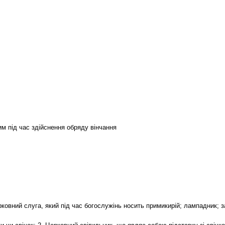
им під час здійснення обряду вінчання
рковний слуга, який під час богослужінь носить примикирій; лампадник; з