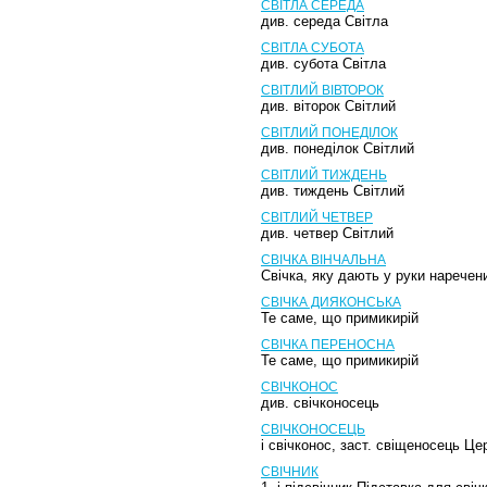
СВІТЛА СЕРЕДА
див. середа Світла
СВІТЛА СУБОТА
див. субота Світла
СВІТЛИЙ ВІВТОРОК
див. віторок Світлий
СВІТЛИЙ ПОНЕДІЛОК
див. понеділок Світлий
СВІТЛИЙ ТИЖДЕНЬ
див. тиждень Світлий
СВІТЛИЙ ЧЕТВЕР
див. четвер Світлий
СВІЧКА ВІНЧАЛЬНА
Свічка, яку дають у руки наречен
СВІЧКА ДИЯКОНСЬКА
Те саме, що примикирій
СВІЧКА ПЕРЕНОСНА
Те саме, що примикирій
СВІЧКОНОС
див. свічконосець
СВІЧКОНОСЕЦЬ
і свічконос, заст. свіщеносець Це
СВІЧНИК