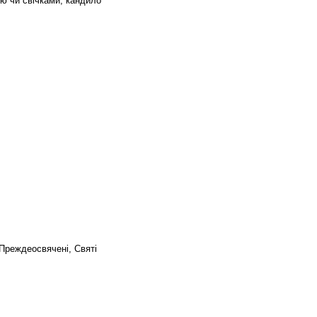
кою чи свічками; кандило
 Преждеосвячені, Святі