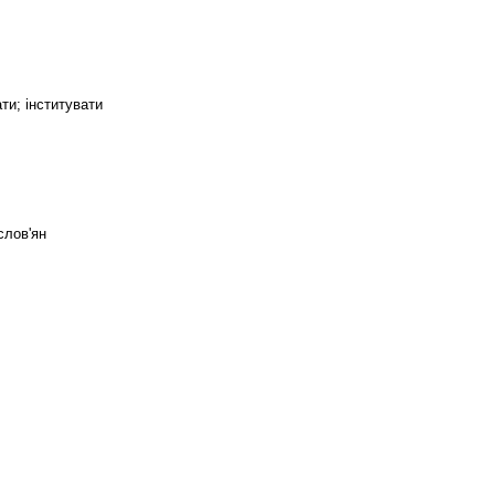
ти; інститувати
слов'ян