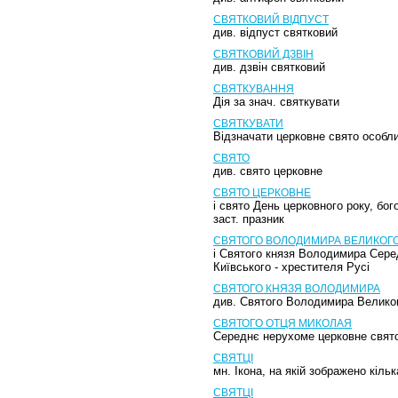
СВЯТКОВИЙ ВІДПУСТ
див. відпуст святковий
СВЯТКОВИЙ ДЗВІН
див. дзвін святковий
СВЯТКУВАННЯ
Дія за знач. святкувати
СВЯТКУВАТИ
Відзначати церковне свято особл
СВЯТО
див. свято церковне
СВЯТО ЦЕРКОВНЕ
і свято День церковного року, бо
заст. празник
СВЯТОГО ВОЛОДИМИРА ВЕЛИКОГ
і Святого князя Володимира Сере
Київського - хрестителя Русі
СВЯТОГО КНЯЗЯ ВОЛОДИМИРА
див. Святого Володимира Велико
СВЯТОГО ОТЦЯ МИКОЛАЯ
Середнє нерухоме церковне свят
СВЯТЦІ
мн. Ікона, на якій зображено кіль
СВЯТЦІ