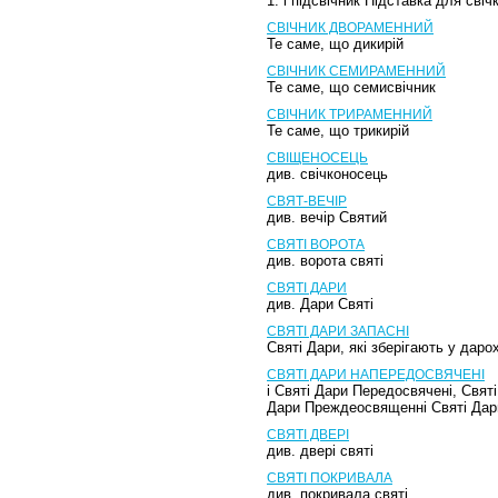
1. і підсвічник Підставка для сві
СВІЧНИК ДВОРАМЕННИЙ
Те саме, що дикирій
СВІЧНИК СЕМИРАМЕННИЙ
Те саме, що семисвічник
СВІЧНИК ТРИРАМЕННИЙ
Те саме, що трикирій
СВІЩЕНОСЕЦЬ
див. свічконосець
СВЯТ-ВЕЧІР
див. вечір Святий
СВЯТІ ВОРОТА
див. ворота святі
СВЯТІ ДАРИ
див. Дари Святі
СВЯТІ ДАРИ ЗАПАСНІ
Святі Дари, які зберігають у дар
СВЯТІ ДАРИ НАПЕРЕДОСВЯЧЕНІ
і Святі Дари Передосвячені, Свят
Дари Преждеосвященні Святі Дари,
СВЯТІ ДВЕРІ
див. двері святі
СВЯТІ ПОКРИВАЛА
див. покривала святі