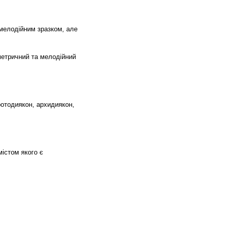
 мелодійним зразком, але
 метричний та мелодійний
ротодиякон, архидиякон,
містом якого є