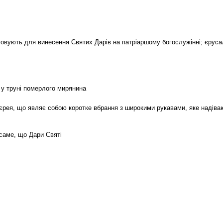
товують для винесення Святих Дарів на патріаршому богослужінні; єруса
 у труні померлого мирянина
єрея, що являє собою коротке вбрання з широкими рукавами, яке надіва
е саме, що Дари Святі