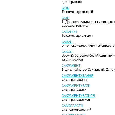
див. притвор
СІНЬ
Те саме, що киворій
СІОН
1. Дарохранильниця, яку викорис
дарохранильниця
САБАНОН
Те саме, що синдон
САВАН
Біле покривало, яким накривають
САКОС
Верхній богослужбовий одяг архи
та єпитрахилі
САКРАМЕНТ
1. див. Таїнство Євхаристії; 2. Т
САКРАМЕНТУВАННЯ
див. причащання
САКРАМЕНТУВАТИ
див. причащати
САКРАМЕНТУВАТИСЯ
див. причащатися
САМОГЛАСЕН
див. самоголосний