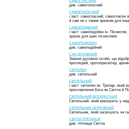
САМОГЛАСНИЙ
див. самоголосний
САМОГОЛОСНИЙ
і заст. самогласний, самогласен 
й сам не є таким зразком для інши
САМОПОДІБНИЙ
і заст. самоподобен ін. Піснеспі
зразок для іших піснеспівів
САМОПОДОБЕН
див. самоподібний
САН ДУХОВНИЙ
Звання духовної особи, що відобр
протоієрей, протопресвітер, архи
СВІТИЛЕН
див. світильний
СВІТИЛЬНИЙ
і заст. світилен ім. Тропар, який 
прославлення Бога як Світла й П
СВІТИЛЬНИЙ ВОСКРЕСНИЙ
Світильний, який виконують у нед
СВІТИЛЬНИК ЦЕРКОВНИЙ
Світильник, який засвічують чи г
СВІТЛА П'ЯТНИЦЯ
див. п'ятниця Світла