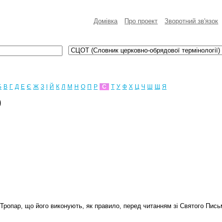
Домівка
Про проект
Зворотний зв'язок
Б
В
Г
Д
Е
Є
Ж
З
І
Й
К
Л
М
Н
О
П
Р
С
Т
У
Ф
Х
Ц
Ч
Ш
Щ
Я
)
ім. Тропар, що його виконують, як правило, перед читанням зі Святого Пи