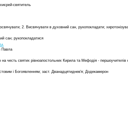
архиєрей-святитель
освячувати; 2. Висвячувати в духовний сан, рукопокладати; хиротонізува
ий сан; рукопокладатися
ЛА
й Павла
 на честь святих рівноапостольних Кирила та Мефодія - першоучителів 
стовим і Богоявленням; заст. Дванадцятиднев'я; Додекамерон