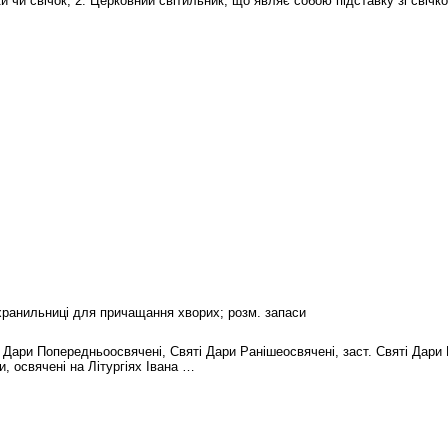
чки чи свічок; 2. Церковний світильник, що являє собою підставку зі свіч
охранильниці для причащання хворих; розм. запаси
і Дари Попередньоосвячені, Святі Дари Ранішеосвячені, заст. Святі Дари
 освячені на Літургіях Івана …