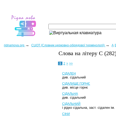
→
→
ridnamova.org
СЦОТ (Словник церковно-обрядової термінології)
А
Слова на лiтеру С (282
1
2
>
>>
СІДАЛЕН
див. сідальний
СІДАЛИЩЕ ГОРНЄ
див. місце горнє
СІДАЛЬНА
див. сідальний
СІДАЛЬНИЙ
і рідко сідальна, заст. сідален 
СІНИ