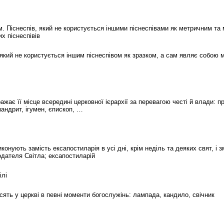
ім. Піснеспів, який не користується іншими піснеспівами як метричним та
х піснеспівів
в, який не користується іншим піснеспівом як зразком, а сам являє собою
ажає її місце всередині церковної ієрархії за перевагою честі й влади: п
мандрит, ігумен, єпископ, …
виконують замість ексапостиларія в усі дні, крім неділь та деяких свят, і з
одателя Світла; ексапостиларій
ілі
асять у церкві в певні моменти богослужінь: лампада, кандило, свічник