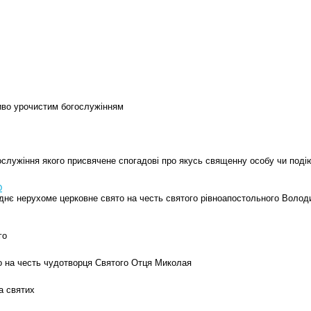
иво урочистим богослужінням
гослужіння якого присвячене спогадові про якусь священну особу чи поді
О
днє нерухоме церковне свято на честь святого рівноапостольного Волод
го
о на честь чудотворця Святого Отця Миколая
ка святих