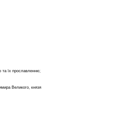
ю та їх прославленню;
имира Великого, князя