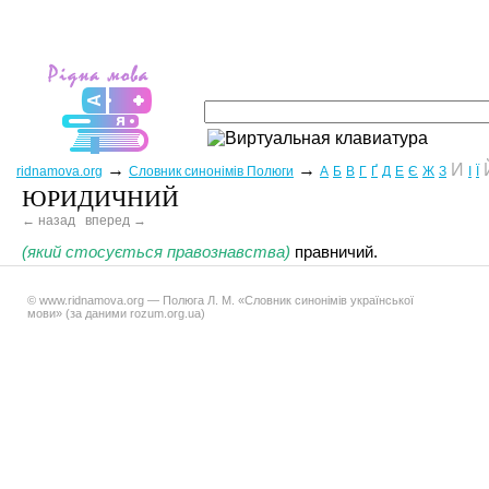
→
→
И
ridnamova.org
Словник синонімів Полюги
А
Б
В
Г
Ґ
Д
Е
Є
Ж
З
І
Ї
ЮРИДИЧНИЙ
← назад
вперед →
(який стосується правознавства)
правничий.
© www.ridnamova.org — Полюга Л. М. «Словник синонімів української
мови» (за даними rozum.org.ua)