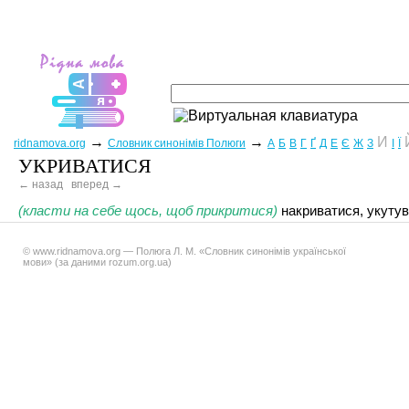
→
→
И
ridnamova.org
Словник синонімів Полюги
А
Б
В
Г
Ґ
Д
Е
Є
Ж
З
І
Ї
УКРИВАТИСЯ
← назад
вперед →
(класти на себе щось, щоб прикритися)
накриватися, укутув
© www.ridnamova.org — Полюга Л. М. «Словник синонімів української
мови» (за даними rozum.org.ua)