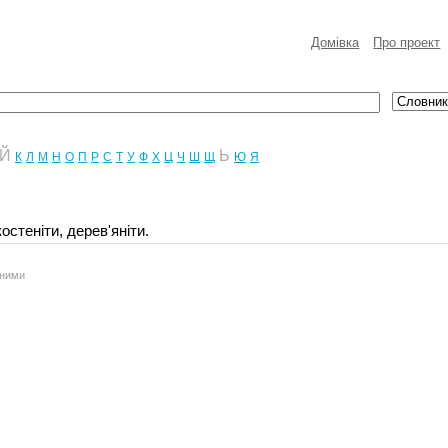
Домівка
Про проект
Й
Ь
К
Л
М
Н
О
П
Р
С
Т
У
Ф
Х
Ц
Ч
Ш
Щ
Ю
Я
остеніти, дерев'яніти.
аними