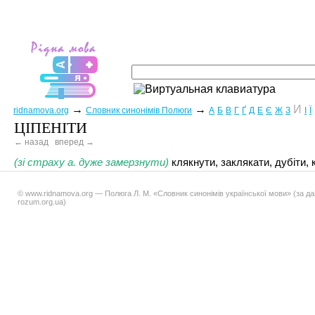
→
→
И
ridnamova.org
Словник синонімів Полюги
А
Б
В
Г
Ґ
Д
Е
Є
Ж
З
І
Ї
ЦІПЕНІТИ
← назад
вперед →
(зі страху а. дуже замерзнути)
клякнути, заклякати, дубіти, к
© www.ridnamova.org — Полюга Л. М. «Словник синонімів української мови» (за д
rozum.org.ua)