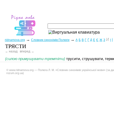
→
→
И
ridnamova.org
Словник синонімів Полюги
А
Б
В
Г
Ґ
Д
Е
Є
Ж
З
І
Ї
ТРЯСТИ
← назад
вперед →
(силою примушувати тремтіти)
трусити, струшувати, термо
© www.ridnamova.org — Полюга Л. М. «Словник синонімів української мови» (за д
rozum.org.ua)