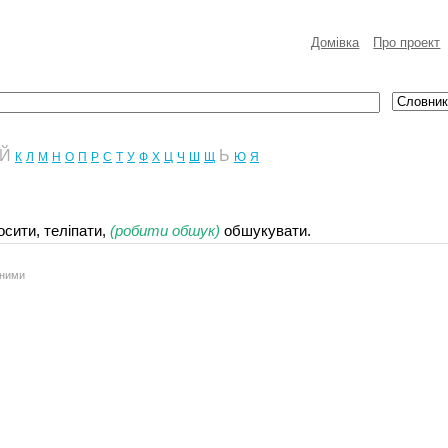
Домівка
Про проект
Й
Ь
К
Л
М
Н
О
П
Р
С
Т
У
Ф
Х
Ц
Ч
Ш
Щ
Ю
Я
сити, теліпати,
(робити обшук)
обшукувати.
аними