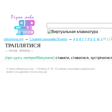
→
→
И
ridnamova.org
Словник синонімів Полюги
А
Б
В
Г
Ґ
Д
Е
Є
Ж
З
І
Ї
ТРАПЛЯТИСЯ
← назад
вперед →
(про щось непередбачуване)
ставати, ставатися, зустрічатися
© www.ridnamova.org — Полюга Л. М. «Словник синонімів української
мови» (за даними rozum.org.ua)