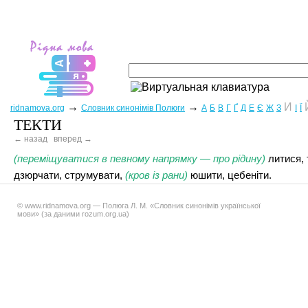
→
→
И
ridnamova.org
Словник синонімів Полюги
А
Б
В
Г
Ґ
Д
Е
Є
Ж
З
І
Ї
ТЕКТИ
← назад
вперед →
(переміщуватися в певному напрямку — про рідину)
литися, 
дзюрчати, струмувати,
(кров із рани)
юшити, цебеніти.
© www.ridnamova.org — Полюга Л. М. «Словник синонімів української
мови» (за даними rozum.org.ua)