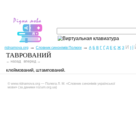
→
→
И
ridnamova.org
Словник синонімів Полюги
А
Б
В
Г
Ґ
Д
Е
Є
Ж
З
І
Ї
ТАВРОВАНИЙ
← назад
вперед →
клеймований, штампований.
© www.ridnamova.org — Полюга Л. М. «Словник синонімів української
мови» (за даними rozum.org.ua)