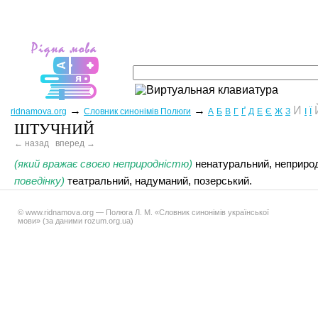
→
→
И
ridnamova.org
Словник синонімів Полюги
А
Б
В
Г
Ґ
Д
Е
Є
Ж
З
І
Ї
ШТУЧНИЙ
← назад
вперед →
(який вражає своєю неприродністю)
ненатуральний, неприро
поведінку)
театральний, надуманий, позерський.
© www.ridnamova.org — Полюга Л. М. «Словник синонімів української
мови» (за даними rozum.org.ua)