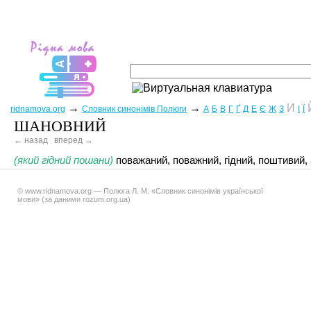
→
→
И
ridnamova.org
Словник синонімів Полюги
А
Б
В
Г
Ґ
Д
Е
Є
Ж
З
І
Ї
ШАНОВНИЙ
← назад
вперед →
(який гідний пошани)
поважаний, поважний, гідний, поштивий,
© www.ridnamova.org — Полюга Л. М. «Словник синонімів української
мови» (за даними rozum.org.ua)