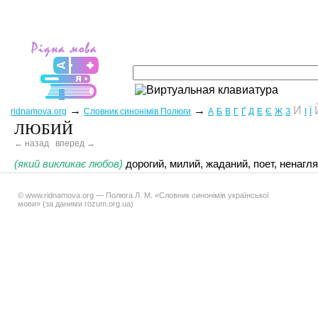
→
→
И
ridnamova.org
Словник синонімів Полюги
А
Б
В
Г
Ґ
Д
Е
Є
Ж
З
І
Ї
ЛЮБИЙ
← назад
вперед →
(який викликає любов)
дорогий, милий, жаданий, поет, ненагл
© www.ridnamova.org — Полюга Л. М. «Словник синонімів української
мови» (за даними rozum.org.ua)