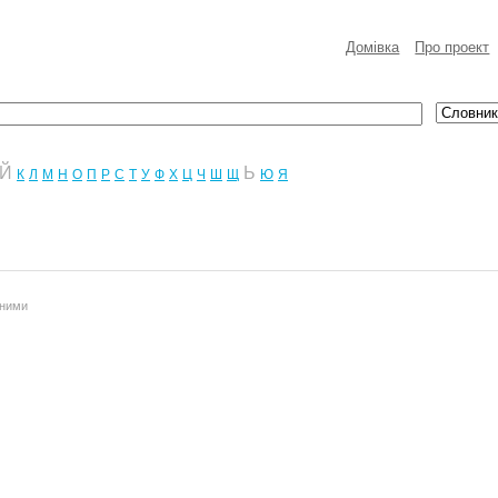
Домівка
Про проект
Й
Ь
К
Л
М
Н
О
П
Р
С
Т
У
Ф
Х
Ц
Ч
Ш
Щ
Ю
Я
аними