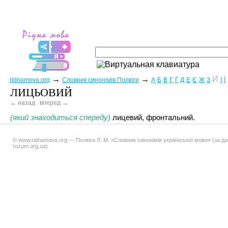
→
→
И
ridnamova.org
Словник синонімів Полюги
А
Б
В
Г
Ґ
Д
Е
Є
Ж
З
І
Ї
ЛИЦЬОВИЙ
← назад
вперед →
(який знаходиться спереду)
лицевий, фронтальний.
© www.ridnamova.org — Полюга Л. М. «Словник синонімів української мови» (за д
rozum.org.ua)